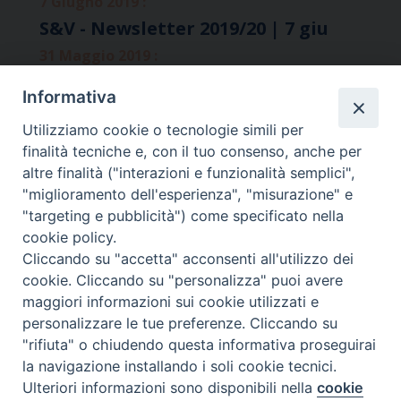
7 Giugno 2019 :
S&V - Newsletter 2019/20 | 7 giu
31 Maggio 2019 :
S&V - Newsletter 2019/19 | 31 mag
Informativa
17 Maggio 2019 :
Utilizziamo cookie o tecnologie simili per
S&V - Newsletter 2019/18 | 17 mag
finalità tecniche e, con il tuo consenso, anche per
10 Maggio 2019 :
altre finalità ("interazioni e funzionalità semplici",
S&V - Newsletter 2019/17 | 10 mag
"miglioramento dell'esperienza", "misurazione" e
3 Maggio 2019 :
"targeting e pubblicità") come specificato nella
cookie policy.
S&V - Newsletter 2019/16 | 3 mag
Cliccando su "accetta" acconsenti all'utilizzo dei
18 Aprile 2019 :
cookie. Cliccando su "personalizza" puoi avere
S&V - Newsletter 2019/15 | 19 apr
maggiori informazioni sui cookie utilizzati e
12 Aprile 2019 :
personalizzare le tue preferenze. Cliccando su
"rifiuta" o chiudendo questa informativa proseguirai
S&V - Newsletter 2019/14 | 12 apr
la navigazione installando i soli cookie tecnici.
11 Aprile 2019 :
Ulteriori informazioni sono disponibili nella
cookie
Preferenze Cookie