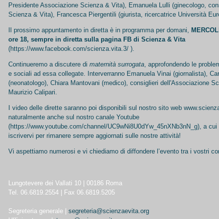
Presidente Associazione Scienza & Vita), Emanuela Lulli (ginecologo, con
Scienza & Vita), Francesca Piergentili (giurista, ricercatrice Università E
Il prossimo appuntamento in diretta è in programma per domani,
MERCOLE
ore 18, sempre in diretta sulla pagina FB di Scienza & Vita
(
https://www.facebook.com/scienza.vita.3/
).
Continueremo a discutere di
maternità surrogata
, approfondendo le proble
e sociali ad essa collegate. Interverranno Emanuela Vinai (giornalista), Car
(neonatologo), Chiara Mantovani (medico), consiglieri dell'Associazione 
Maurizio Calipari.
I video delle dirette saranno poi disponibili sul nostro sito web
www.scienza
naturalmente anche sul nostro canale Youtube
(
https://www.youtube.com/channel/UC9wNi8U0dYw_45nXNb3nN_g
), a cui
iscrivervi per rimanere sempre aggiornati sulle nostre attività!
Vi aspettiamo numerosi e vi chiediamo di diffondere l’evento tra i vostri co
Lungotevere dei Vallati 10 | 00186 Roma
Tel. 06.6819.2554 | Fax 06.6819.5205
Segreteria generale |
segreteria@scienzaevita.org