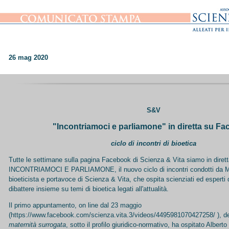
26 mag 2020
S&V
"
Incontriamoci e parliamone"
in diretta su F
ciclo di incontri di bioetica
Tutte le settimane sulla pagina Facebook di Scienza & Vita siamo in diret
INCONTRIAMOCI E PARLIAMONE, il nuovo ciclo di incontri condotti da Mau
bioeticista e portavoce di Scienza & Vita, che ospita scienziati ed esperti d
dibattere insieme su temi di bioetica legati all'attualità.
Il primo appuntamento, on line dal 23 maggio
(
https://www.facebook.com/scienza.vita.3/videos/4495981070427258/
), d
maternità surrogata
, sotto il profilo giuridico-normativo, ha ospitato Albert