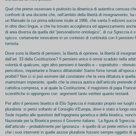
Quel che preme osservare è piuttosto la dinamica di autentica censura che 
confronti di una docente che, nell’ambito della libertà di insegnamento, ha r
un Manuale la cui prima edizione risale al 1986, che vanta 5 edizioni succ
in oltre dieci lingue, e che ha trovato accoglienza ed apprezzamento anche
di area diversa da quella del “personalismo ontologico”, di cui Sgreccia è 
spicco, certamente innovatore in un contesto di continuità con il pensiero fi
tomista.
Dove sono la libertà di pensiero, la libertà di opinione, la libertà di inseg
dall’art. 33 della Costituzione? Il pensiero unico è ormai scaduto nella arbi
volontà di qualcuno, ogni altro pensiero è bandito e – soprattutto – ritenut
pericoloso, inquietante e financo dittatoriale! Siamo forse tornati all’epoca de
proibiti? Non ci si può esimere dal constatare che la vera dittatura è quell
mainstream
imperante, quello che la stessa autrice dell’articolo pretende d
cattolica compresa, e al quale la Costituzione, il magistero di papa France
scientifiche si oppongono con argomenti tanto veritieri quanto testardi.
Per altro il pensiero bioetico di Elio Sgreccia è maturato proprio nei luoghi 
pluralista: si pensi soltanto al Consiglio d’Europa, dove è stato a lungo os
Sede rispetto alle questioni dell’ingegneria genetica e della bioetica, nonc
Nazionale per la Bioetica presso il Governo italiano. La figura di Sgreccia
dall’articolo – probabilmente per ignoranza - è quello di un prete retrivo e b
che i suoi interventi in quelle assise pluraliste fossero sempre oggetto di