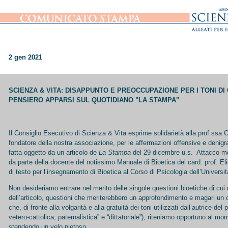
2 gen 2021
SCIENZA & VITA: DISAPPUNTO E PREOCCUPAZIONE PER I TONI D
PENSIERO APPARSI SUL QUOTIDIANO "LA STAMPA"
Il Consiglio Esecutivo di Scienza & Vita esprime solidarietà alla prof.ssa 
fondatore della nostra associazione, per le affermazioni offensive e denigra
fatta oggetto da un articolo de
La Stampa
del 29 dicembre u.s. Attacco mo
da parte della docente del notissimo Manuale di Bioetica del card. prof. Eli
di testo per l’insegnamento di Bioetica al Corso di Psicologia dell’Univer
Non desideriamo entrare nel merito delle singole questioni bioetiche di cui 
dell’articolo, questioni che meriterebbero un approfondimento e magari un
che, di fronte alla volgarità e alla gratuità dei toni utilizzati dall’autrice de
vetero-cattolica, paternalistica” e “dittatoriale”), riteniamo opportuno al mo
stendendo un velo pietoso.