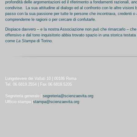
profondità delle argomentazioni ed il riferimento a fondamenti razionali, 
condivise. La sua attitudine al dialogo ed al confronto con le altre visioni 
passo con la sua passione per tutte le persone che incontrava, credenti o a
comprenderne le ragioni o per cercare di confutarle.
Dispiace davvero – e la nostra Associazione non può che rimarcarlo – che 
offensivo e dal tono inquisitorio abbia trovato spazio in una storica testata d
come
La Stampa
di Torino.
Lungotevere dei Vallati 10 | 00186 Roma
Tel. 06.6819.2554 | Fax 06.6819.5205
Segreteria generale |
segreteria@scienzaevita.org
Ufficio stampa |
stampa@scienzaevita.org