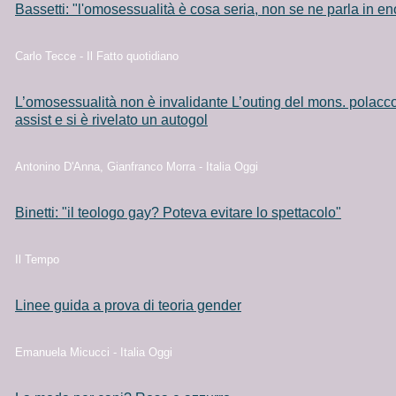
Bassetti: "l'omosessualità è cosa seria, non se ne parla in e
Carlo Tecce - Il Fatto quotidiano
L’omosessualità non è invalidante L’outing del mons. polacc
assist e si è rivelato un autogol
Antonino D'Anna, Gianfranco Morra - Italia Oggi
Binetti: "il teologo gay? Poteva evitare lo spettacolo"
Il Tempo
Linee guida a prova di teoria gender
Emanuela Micucci - Italia Oggi