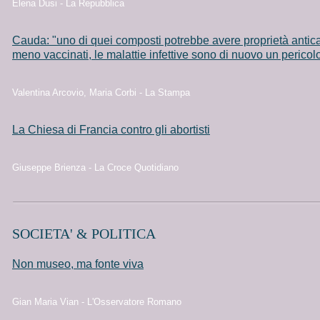
Elena Dusi - La Repubblica
Cauda: "uno di quei composti potrebbe avere proprietà anti
meno vaccinati, le malattie infettive sono di nuovo un pericol
Valentina Arcovio, Maria Corbi - La Stampa
La Chiesa di Francia contro gli abortisti
Giuseppe Brienza - La Croce Quotidiano
SOCIETA' & POLITICA
Non museo, ma fonte viva
Gian Maria Vian - L'Osservatore Romano