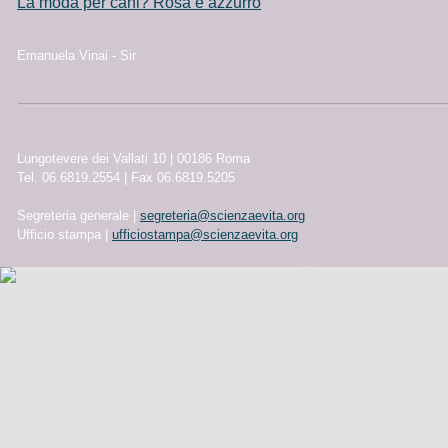
La moda per cani? Rosa e azzurro
Emanuela Vinai - Sir
Lungotevere dei Vallati 10 | 00186 Roma
Tel. 06.6819.2554 | Fax 06.6819.5205
Segreteria generale |
segreteria@scienzaevita.org
Ufficio stampa |
ufficiostampa@scienzaevita.org