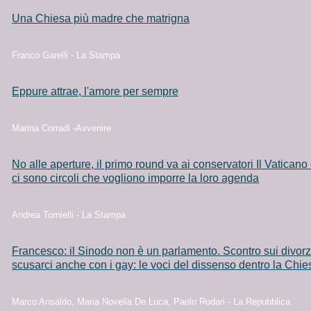
Una Chiesa più madre che matrigna
Franco Garelli - La Stampa
Eppure attrae, l'amore per sempre
Marina Corradi -Avvenire
No alle aperture, il primo round va ai conservatori Il Vaticano
ci sono circoli che vogliono imporre la loro agenda
Andrea Tornielli - La Stampa
Francesco: il Sinodo non è un parlamento. Scontro sui divor
scusarci anche con i gay: le voci del dissenso dentro la Chie
Marco Ansaldo, Maria Novella De Luca, Paolo Rodari - La Repubblica