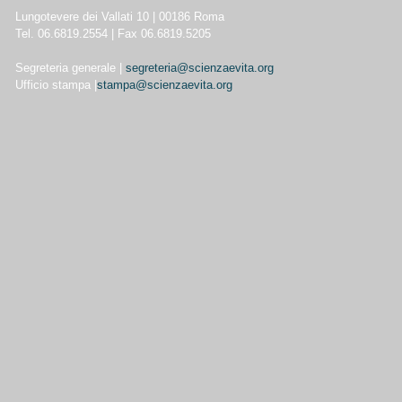
Lungotevere dei Vallati 10 | 00186 Roma
Tel. 06.6819.2554 | Fax 06.6819.5205
Segreteria generale |
segreteria@scienzaevita.org
Ufficio stampa |
stampa@scienzaevita.org