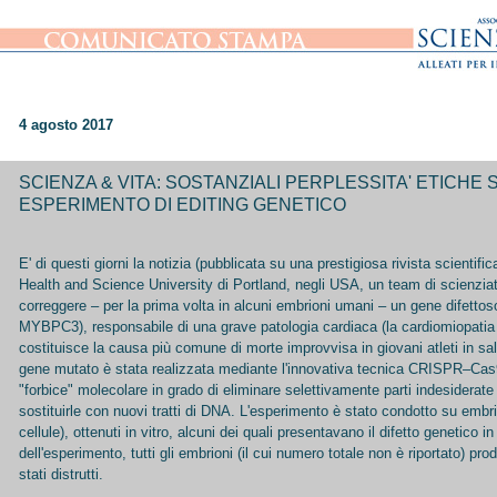
4 agosto 2017
SCIENZA & VITA: SOSTANZIALI PERPLESSITA' ETICHE
ESPERIMENTO DI EDITING GENETICO
E' di questi giorni la notizia (pubblicata su una prestigiosa rivista scientifi
Health and Science University di Portland, negli USA, un team di scienziat
correggere – per la prima volta in alcuni embrioni umani – un gene difetto
MYBPC3), responsabile di una grave patologia cardiaca (la cardiomiopatia 
costituisce la causa più comune di morte improvvisa in giovani atleti in sa
gene mutato è stata realizzata mediante l'innovativa tecnica CRISPR–Cas
"forbice" molecolare in grado di eliminare selettivamente parti indesiderat
sostituirle con nuovi tratti di DNA. L'esperimento è stato condotto su embri
cellule), ottenuti in vitro, alcuni dei quali presentavano il difetto genetico in
dell'esperimento, tutti gli embrioni (il cui numero totale non è riportato) prod
stati distrutti.