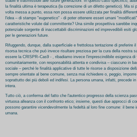
stabili e trasmissibili alle future generazioni. In questo caso specifico, ab
la finalità ultima è terapeutica (la correzione di un difetto genetico). Ma s
volta messa a punto, essa non possa essere utilizzata per finalità differe
l'idea – di stampo "eugenetico" - di poter ottenere esseri umani "modificati
caratteristiche volute dal committente? Una simile prospettiva sarebbe inq
potenziale sorgente di inaccettabili discriminazioni ed imprevedibili esiti gl
per le generazioni future.
Rifuggendo, dunque, dalla superficiale e frettolosa tentazione di preferire i
risorsa tecnica che può invece risultare preziosa per la cura della nostra 
essere la CRISPR–Cas9 - , ribadiamo invece l'imprescindibile esigenza di v
comunitariamente, con responsabilità attenta e condivisa – ciascuno in ba
sociale – perché le finalità applicative di tutte le risorse a disposizione d
sempre orientate al bene comune, senza mai richiedere o, peggio, imporre il 
soprattutto dei più deboli ed indifesi. La persona umana, infatti, precede in
intera.
Tutto ciò, a conferma del fatto che l'autentico progresso della scienza p
virtuosa alleanza con il confronto etico; insieme, questi due approcci di c
possono garantire vicendevolmente la fedeltà al loro fine comune: il bene i
umana.