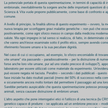
La potenziale portata di questa sperimentazione, in termini di capacità di 
embrionale, inevitabilmente fa sorgere anche delle importanti questioni di c
Scienza & Vita vuole proporre pubblicamente, come base di confronto e 
comune.
A livello di principio, la finalità ultima di questo esperimento – ovvero, la
nuova terapia per sconfiggere gravi malattie genetiche – non può che esse
positivamente, come ogni sforzo messo in campo dalla medicina moderna p
salute. Ma ogni impegno in tal senso si realizza, di fatto, in determinate c
che vanno anch'esse esaminate sotto il profilo etico, sempre avendo come
riferimento l'essere umano e la sua peculiare dignità.
Nel caso di cui ci occupiamo, ad esempio, lo sforzo encomiabile di trovare
vite umane" sta passando – paradossalmente – per la distruzione di nume
forse anche loro vite umane, pur ad uno stadio precoce di sviluppo?), appo
laboratorio per essere utilizzati come materiale da esperimento. Un'evide
può essere negata né taciuta. Peraltro – secondo i dati pubblicati - questo "s
fase iniziale ha dato risultati parziali (meno del 50% di successo nella cor
e sicuramente ancora molto lontani dal permettere il passaggio ad una loro
Sarebbe pertanto auspicabile che questa sperimentazione potesse prosegui
animali, senza causare distruzione di embrioni umani.
L'altro aspetto che pone interrogativi etici è l'utilizzo di una tecnica (la C
genetico capace di produrre – se applicata ad un embrione precoce – mod