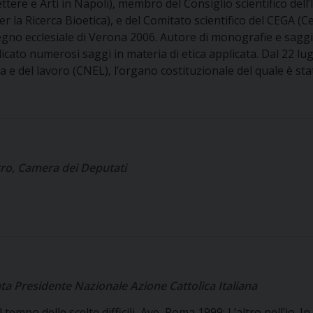
ttere e Arti in Napoli), membro del Consiglio scientifico dell’
 per la Ricerca Bioetica), e del Comitato scientifico del CEGA (
no ecclesiale di Verona 2006. Autore di monografie e saggi s
licato numerosi saggi in materia di etica applicata. Dal 22 lu
 e del lavoro (CNEL), l’organo costituzionale del quale è stat
tro, Camera dei Deputati
ta Presidente Nazionale Azione Cattolica Italiana
l tempo delle scelte difficili, Ave, Roma 1999; L’altro nell’io.