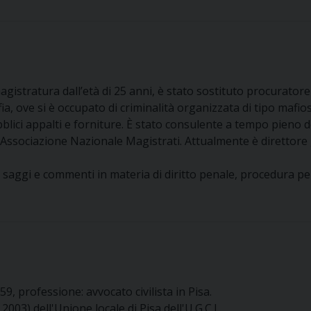
gistratura dall’età di 25 anni, è stato sostituto procuratore
, ove si è occupato di criminalità organizzata di tipo mafioso
ubblici appalti e forniture. È stato consulente a tempo pien
Associazione Nazionale Magistrati. Attualmente è direttore 
, saggi e commenti in materia di diritto penale, procedura pen
59, professione: avvocato civilista in Pisa.
03) dell'Unione locale di Pisa dell'U.G.C.I..