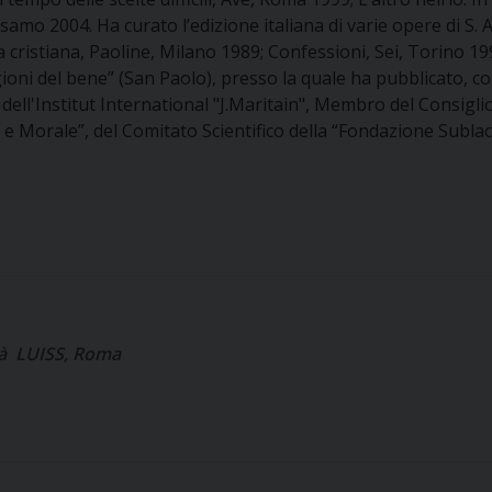
amo 2004. Ha curato l’edizione italiana di varie opere di S. Ag
 cristiana, Paoline, Milano 1989; Confessioni, Sei, Torino 1
agioni del bene” (San Paolo), presso la quale ha pubblicato, c
 dell'Institut International "J.Maritain", Membro del Consiglio
 e Morale”, del Comitato Scientifico della “Fondazione Subla
ità LUISS, Roma