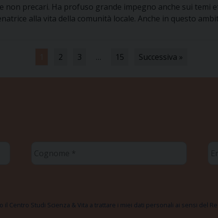
ari e non precari. Ha profuso grande impegno anche sui temi e
rice alla vita della comunità locale. Anche in questo ambito l
1
2
3
…
15
Successiva »
Cognome
Em
*
*
 il Centro Studi Scienza & Vita a trattare i miei dati personali ai sensi del