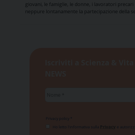
giovani, le famiglie, le donne, i lavoratori prec
neppure lontanamente la partecipazione della senat
Iscriviti a Scienza & Vita
NEWS
Nome
*
Privacy policy
*
Privacy
Ho letto l'informativa sulla
e autorizzo