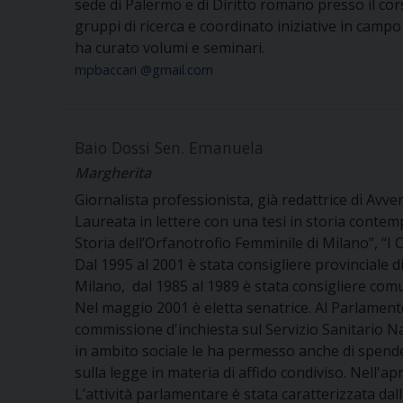
sede di Palermo e di Diritto romano presso il cor
gruppi di ricerca e coordinato iniziative in campo d
ha curato volumi e seminari.
mpbaccari @gmail.com
Baio Dossi Sen. Emanuela
Margherita
Giornalista professionista, già redattrice di Avve
Laureata in lettere con una tesi in storia contemp
Storia dell’Orfanotrofio Femminile di Milano”, “I Ci
Dal 1995 al 2001 è stata consigliere provinciale di
Milano, dal 1985 al 1989 è stata consigliere co
Nel maggio 2001 è eletta senatrice. Al Parlament
commissione d'inchiesta sul Servizio Sanitario N
in ambito sociale le ha permesso anche di spenders
sulla legge in materia di affido condiviso. Nell'ap
L’attività parlamentare è stata caratterizzata dall'