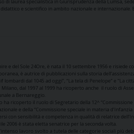
so di laurea specialistica in Giurisprudenza della Lumsa, se
idattico e scientifico in ambito nazionale e internazionale. E’ 
nire e del Sole 24Ore, è nata il 10 settembre 1956 e risiede c
oranea, è autrice di pubblicazioni sulla storia dell’assistenz
f lombardi dal 1045 ad oggi”, “La tela di Penelope” e "La città 
 Milano, dal 1997 al 1999 ha ricoperto anche il ruolo di Assess
munale a Bernareggio.
o ha ricoperto il ruolo di Segretario della 12^ “Commission
azionale e della “Commissione speciale in materia d'Infanzi
i con sensibilità e competenza in qualità di relatrice dell’In
rile 2006 è stata eletta senatrice per la seconda volta.
intenso lavoro svolto a tutela delle categorie sociali più debol