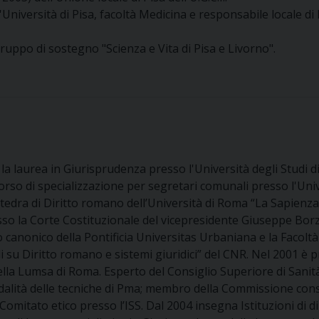
niversità di Pisa, facoltà Medicina e responsabile locale di 
ruppo di sostegno "Scienza e Vita di Pisa e Livorno".
la laurea in Giurisprudenza presso l'Università degli Studi 
orso di specializzazione per segretari comunali presso l'Unive
I cattedra di Diritto romano dell’Università di Roma “La Sapie
sso la Corte Costituzionale del vicepresidente Giuseppe Borze
to canonico della Pontificia Universitas Urbaniana e la Facol
i su Diritto romano e sistemi giuridici” del CNR. Nel 2001 è p
della Lumsa di Roma. Esperto del Consiglio Superiore di San
odalità delle tecniche di Pma; membro della Commissione cons
omitato etico presso l’ISS. Dal 2004 insegna Istituzioni di di