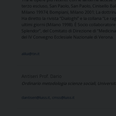
terzo escluso, San Paolo, San Paolo, Cinisello Bals
Milano 19974; Bompiani, Milano 2001; La dottrina
Ha diretto la rivista “Dialoghi” e la collana “Le r
ultimi giorni (Milano 1998). È Socio collaboratore
Splendor”, del Comitato di Direzione di “Medicina
del IV Convegno Ecclesiale Nazionale di Verona.
alilui@tin.it
Antiseri Prof. Dario
Ordinario metodologia scienze sociali, Univers
dantiseri@luiss.it, cmss@luiss.it