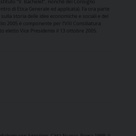
Istituto “V. Bachelet”, nonché del Consiglio
Centro di Etica Generale ed applicata). Fa ora parte
ulla storia delle idee economiche e sociali e del
glio 2005 è componente per l’VIII Consiliatura
o eletto Vice Presidente il 13 ottobre 2005.
 In dialogo con Agostino, Città Nuova, Roma 1999; Il