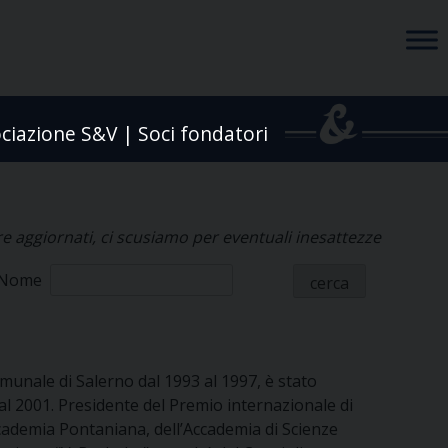
ciazione S&V | Soci fondatori
e aggiornati, ci scusiamo per eventuali inesattezze
r Nome
comunale di Salerno dal 1993 al 1997, è stato
dal 2001. Presidente del Premio internazionale di
Accademia Pontaniana, dell’Accademia di Scienze