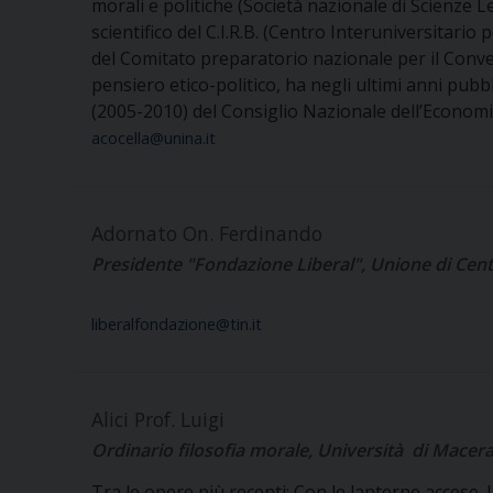
morali e politiche (Società nazionale di Scienze Le
scientifico del C.I.R.B. (Centro Interuniversitario
del Comitato preparatorio nazionale per il Conveg
pensiero etico-politico, ha negli ultimi anni pubb
(2005-2010) del Consiglio Nazionale dell’Economia
acocella@unina.it
Adornato On. Ferdinando
Presidente "Fondazione Liberal", Unione di Cen
liberalfondazione@tin.it
Alici Prof. Luigi
Ordinario filosofia morale, Università di Macera
Tra le opere più recenti: Con le lanterne accese. I