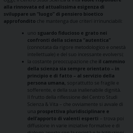
alla rinnovata ed attualissima esigenza di
sviluppare un “luogo” di pensiero bioetico
approfondito
che mantenga due criteri irrinunciabili:
uno
sguardo fiducioso
e grato nei
confronti della scienza “autentica”
(connotata da rigore metodologico e onestà
intellettuale) e del suo incessante evolversi;
la costante preoccupazione che
il cammino
della scienza sia sempre orientato – in
principio e di fatto – al servizio della
persona umana,
soprattutto se fragile e
sofferente, e della sua inalienabile dignità.
Il frutto della riflessione del Centro Studi
Scienza & Vita – che ovviamente si avvale di
una
prospettiva pluridisciplinare
e
dell’apporto di valenti esperti
– trova poi
diffusione in varie iniziative formative e di
dialogo aperto con la società e le Istituzioni.