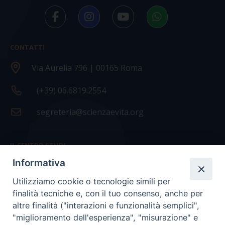
CONTATTI
Via Aurelia 796 | 00165 Roma
(+39) 06.6819.2554
segreteria@scienzaevita.org
IL CENTRO STUDI
Informativa
La nostra storia
Utilizziamo cookie o tecnologie simili per
Statuto
finalità tecniche e, con il tuo consenso, anche per
Presidenza e ufficio presidenza
altre finalità ("interazioni e funzionalità semplici",
"miglioramento dell'esperienza", "misurazione" e
Consiglio scientifico