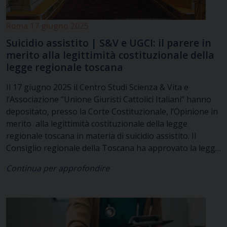
Roma 17 giugno 2025
Suicidio assistito | S&V e UGCI: il parere in
merito alla legittimità costituzionale della
legge regionale toscana
Il 17 giugno 2025 il Centro Studi Scienza & Vita e
l’Associazione “Unione Giuristi Cattolici Italiani” hanno
depositato, presso la Corte Costituzionale, l’Opinione in
merito alla legittimità costituzionale della legge
regionale toscana in materia di suicidio assistito. Il
Consiglio regionale della Toscana ha approvato la legge
regionale 14 marzo 2025, n. 16, recante “Modalità
Continua per approfondire
organizzative per l’attuazione delle sentenze della Corte
costituzionale 242/2019 e 135/2024″, con la quale si
definiscono i presupposti, i tempi e le condizioni per
l’accesso di un individuo al suicidio assistito, tramite il
Servizio Sanitario Nazionale. La normativa regionale ha