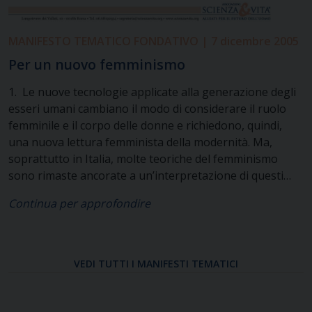
MANIFESTO TEMATICO FONDATIVO | 7 dicembre 2005
Per un nuovo femminismo
1. Le nuove tecnologie applicate alla generazione degli
esseri umani cambiano il modo di considerare il ruolo
femminile e il corpo delle donne e richiedono, quindi,
una nuova lettura femminista della modernità. Ma,
soprattutto in Italia, molte teoriche del femminismo
sono rimaste ancorate a un’interpretazione di questi
fenomeni ormai datata e logora, vincolata com’è a
Continua per approfondire
un’idea dell’emancipazione femminile intesa come
liberazione della donna dal proprio destino biologico,
cioè come negazione della maternità. L’enfasi ancora
oggi posta sul “diritto di aborto” come segno di
VEDI TUTTI I MANIFESTI TEMATICI
emancipazione e di parità delle donne – che diventano
così sempre più simili agli uomini in quanto libere dal
“peso” della maternità – rivela come rimangano estranei