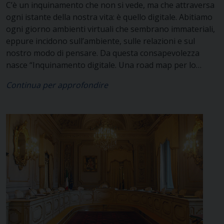
C’è un inquinamento che non si vede, ma che attraversa
ogni istante della nostra vita: è quello digitale. Abitiamo
ogni giorno ambienti virtuali che sembrano immateriali,
eppure incidono sull’ambiente, sulle relazioni e sul
nostro modo di pensare. Da questa consapevolezza
nasce “Inquinamento digitale. Una road map per lo
studio etico e antropologico delle questioni emergenti
Continua per approfondire
nel contesto degli ambienti digitali”, il primo documento
del Centro Studi Scienza & Vita. Un lavoro che offre
strumenti per comprendere e orientarsi in una
trasformazione che interpella la dignità della persona, la
responsabilità sociale e gli stili di vita. Il documento ha
inaugurato, lo scorso sabato 18 aprile, S&V Focus Plus
sulle pagine di Avvenire, nuovo spazio di
approfondimento tra scienza ed etica. La versione
integrale del documento sull’inquinamento digitale è
disponibile su questo sito, clicca QUI per scaricare…