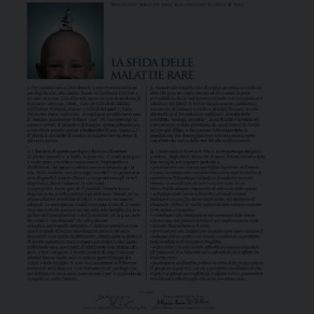
dell’Associazione Scienza & Vita, aperti a chiunque li
voglia condividere all’interno di un impegno culturale e
di un metodo di dialogo senza pregiudizi, frutto – tra
l’altro – dell’esperienza maturata durante la
preparazione ai referendum del giugno 2005 sulla legge
40, la norma che regolamenta la…