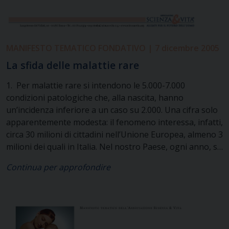
MANIFESTO TEMATICO FONDATIVO | 7 dicembre 2005
La sfida delle malattie rare
1. Per malattie rare si intendono le 5.000-7.000
condizioni patologiche che, alla nascita, hanno
un’incidenza inferiore a un caso su 2.000. Una cifra solo
apparentemente modesta: il fenomeno interessa, infatti,
circa 30 milioni di cittadini nell’Unione Europea, almeno 3
milioni dei quali in Italia. Nel nostro Paese, ogni anno, si
registrano 20 mila nuovi casi. E’, dunque, paradossale
Continua per approfondire
definire “raro” ciò che coinvolge un numero elevato di
persone e di famiglie, spesso abbandonate a loro stesse
proprio perché si tratterebbe di casi “marginali”. E’
giunto il momento di rendere le malattie rare un tema di
rilevanza sociale. 2. I due terzi di queste patologie