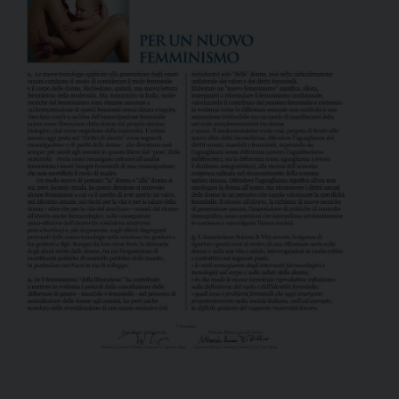
colpiscono i bambini (il 3% dei neonati) e si tratta, in
generale, di condizioni gravi o molto gravi, croniche o
ingravescenti, degenerative e disabilitanti, che spesso
costituiscono una minaccia per la vita. Molte malattie
rare sono oggi incurabili – in quanto non sono
disponibili terapie…