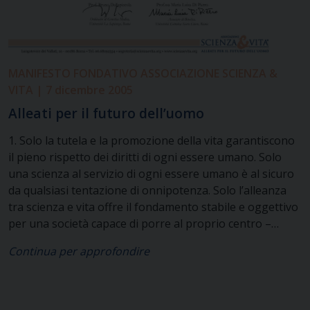
MANIFESTO FONDATIVO ASSOCIAZIONE SCIENZA &
VITA | 7 dicembre 2005
Alleati per il futuro dell’uomo
1. Solo la tutela e la promozione della vita garantiscono
il pieno rispetto dei diritti di ogni essere umano. Solo
una scienza al servizio di ogni essere umano è al sicuro
da qualsiasi tentazione di onnipotenza. Solo l’alleanza
tra scienza e vita offre il fondamento stabile e oggettivo
per una società capace di porre al proprio centro –
anche nel futuro – la dignità intrinseca ad ogni essere
Continua per approfondire
umano in tutte le fasi della sua esistenza, e in
particolare quand’è più vulnerabile: all’inizio e alla fine
del ciclo vitale, come anche nella malattia, nella
debolezza e nella disabilità. 2. Questi sono i princìpi