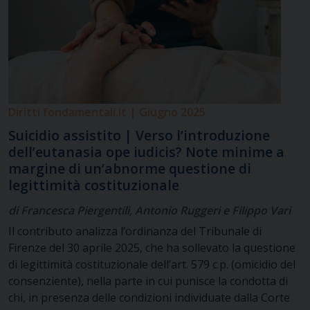
sancito un vero e proprio diritto all’erogazione di
“prestazioni” di suicidio assistito, questo il parere
espresso. La Regione avrebbe esercitato, come si legge
nel Preambolo della legge, le proprie competenze in
materia di “tutela della salute” (art. 117, terzo comma,
Cost.) in attuazione della sentenza n. 242 del 2019,
dettando norme che si ritengono essere…
Diritti fondamentali.it | Giugno 2025
Suicidio assistito | Verso l’introduzione
dell’eutanasia ope iudicis? Note minime a
margine di un’abnorme questione di
legittimità costituzionale
di Francesca Piergentili, Antonio Ruggeri e Filippo Vari
Il contributo analizza l’ordinanza del Tribunale di
Firenze del 30 aprile 2025, che ha sollevato la questione
di legittimità costituzionale dell’art. 579 c.p. (omicidio del
consenziente), nella parte in cui punisce la condotta di
chi, in presenza delle condizioni individuate dalla Corte