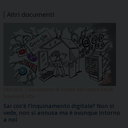
all’analisi femminista i nuovi bisogni femminili di una
emancipazione che non mortifichi il ruolo di madre. Un
Altri documenti
modo nuovo di pensare “la” donna e “alla” donna si sta,
però, facendo strada. In questa direzione si muovono
alcune femministe a cui…
S&V DOC | Documento di Studio del Centro Studi
Scienza & Vita
Sai cos’è l’inquinamento digitale? Non si
vede, non si annusa ma è ovunque intorno
a noi