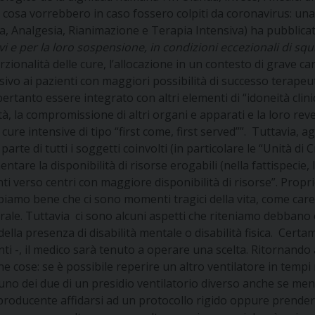
cosa vorrebbero in caso fossero colpiti da coronavirus: una 
tesia, Analgesia, Rianimazione e Terapia Intensiva) ha pubblic
i e per la loro sospensione, in condizioni eccezionali di squi
ionalità delle cure, l’allocazione in un contesto di grave ca
sivo ai pazienti con maggiori possibilità di successo terapeut
pertanto essere integrato con altri elementi di “idoneità clin
ità, la compromissione di altri organi e apparati e la loro re
re intensive di tipo “first come, first served””. Tuttavia, agg
te di tutti i soggetti coinvolti (in particolare le “Unità di Cri
entare la disponibilità di risorse erogabili (nella fattispecie, 
enti verso centri con maggiore disponibilità di risorse”. Pro
amo bene che ci sono momenti tragici della vita, come carest
erale. Tuttavia ci sono alcuni aspetti che riteniamo debbano 
ella presenza di disabilità mentale o disabilità fisica. Cert
i -, il medico sarà tenuto a operare una scelta. Ritornando a
ne cose: se è possibile reperire un altro ventilatore in tempi r
 uno dei due di un presidio ventilatorio diverso anche se me
oducente affidarsi ad un protocollo rigido oppure prendere 