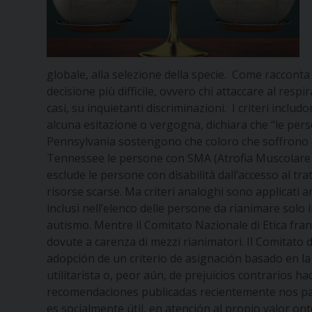
globale, alla selezione della specie. Come racconta E
decisione più difficile, ovvero chi attaccare al resp
casi, su inquietanti discriminazioni. I criteri inclu
alcuna esitazione o vergogna, dichiara che “le pers
Pennsylvania sostengono che coloro che soffrono di 
Tennessee le persone con SMA (Atrofia Muscolare Sp
esclude le persone con disabilità dall’accesso al tr
risorse scarse. Ma criteri analoghi sono applicati a
inclusi nell’elenco delle persone da rianimare solo i
autismo. Mentre il Comitato Nazionale di Etica franc
dovute a carenza di mezzi rianimatori. Il Comitato d
adopción de un criterio de asignación basado en la
utilitarista o, peor aún, de prejuicios contrarios h
recomendaciones publicadas recientemente nos pa
es socialmente útil, en atención al propio valor ont