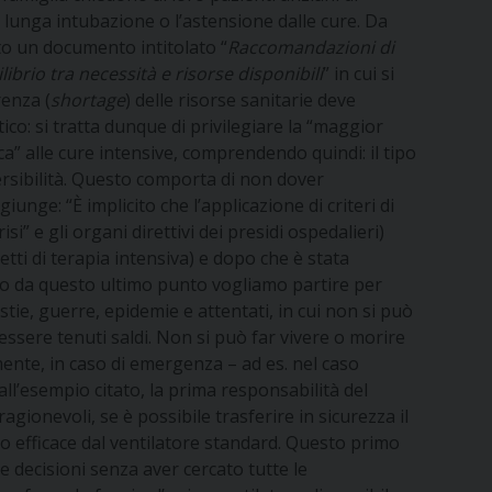
lunga intubazione o l’astensione dalle cure. Da
ato un documento intitolato “
Raccomandazioni di
librio tra necessità e risorse disponibili
” in cui si
renza (
shortage
) delle risorse sanitarie deve
ico: si tratta dunque di privilegiare la “maggior
ica” alle cure intensive, comprendendo quindi: il tipo
versibilità. Questo comporta di non dover
iunge: “È implicito che l’applicazione di criteri di
si” e gli organi direttivi dei presidi ospedalieri)
letti di terapia intensiva) e dopo che è stata
prio da questo ultimo punto vogliamo partire per
ie, guerre, epidemie e attentati, in cui non si può
essere tenuti saldi. Non si può far vivere o morire
amente, in caso di emergenza – ad es. nel caso
ll’esempio citato, la prima responsabilità del
agionevoli, se è possibile trasferire in sicurezza il
no efficace dal ventilatore standard. Questo primo
decisioni senza aver cercato tutte le