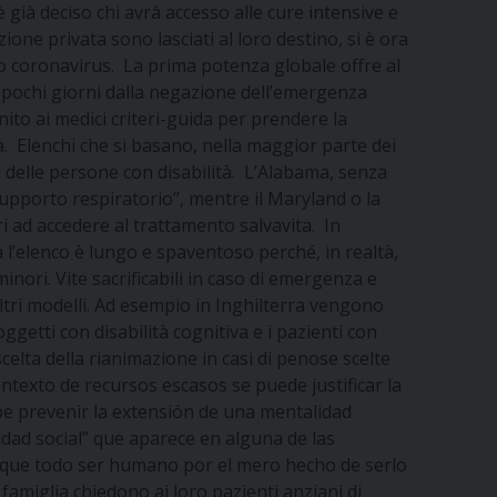
 già deciso chi avrà accesso alle cure intensive e
one privata sono lasciati al loro destino, si è ora
ovo coronavirus. La prima potenza globale offre al
pochi giorni dalla negazione dell’emergenza
nito ai medici criteri-guida per prendere la
rla. Elenchi che si basano, nella maggior parte dei
ti delle persone con disabilità. L’Alabama, senza
supporto respiratorio”, mentre il Maryland o la
i ad accedere al trattamento salvavita. In
l’elenco è lungo e spaventoso perché, in realtà,
nori. Vite sacrificabili in caso di emergenza e
altri modelli. Ad esempio in Inghilterra vengono
ggetti con disabilità cognitiva e i pazienti con
celta della rianimazione in casi di penose scelte
ontexto de recursos escasos se puede justificar la
be prevenir la extensión de una mentalidad
lidad social” que aparece en alguna de las
que todo ser humano por el mero hecho de serlo
 famiglia chiedono ai loro pazienti anziani di