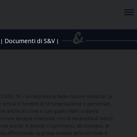
Documenti di S&V
|
|
VID-19 – la restrizione delle risorse mediche, la
te erosa in termini di strumentazione e personale,
tere anche di come e con quali criteri si dovrà
ornire terapia intensiva, con la necessità di mezzi
sorse poche. A questo ci spronano, ad esempio, le
 sta affrontando la prima ondata della terribile e