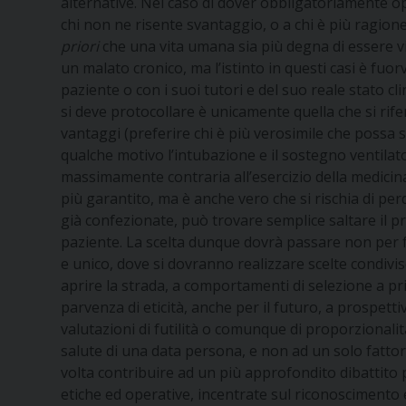
alternative. Nel caso di dover obbligatoriamente ope
chi non ne risente svantaggio, o a chi è più ragione
priori
che una vita umana sia più degna di essere vi
un malato cronico, ma l’istinto in questi casi è fuor
paziente o con i suoi tutori e del suo reale stato cl
si deve protocollare è unicamente quella che si rife
vantaggi (preferire chi è più verosimile che possa s
qualche motivo l’intubazione e il sostegno ventilat
massimamente contraria all’esercizio della medicina 
più garantito, ma è anche vero che si rischia di perde
già confezionate, può trovare semplice saltare il pr
paziente. La scelta dunque dovrà passare non per fr
e unico, dove si dovranno realizzare scelte condivi
aprire la strada, a comportamenti di selezione a pr
parvenza di eticità, anche per il futuro, a prospetti
valutazioni di futilità o comunque di proporzionalità 
salute di una data persona, e non ad un solo fattor
volta contribuire ad un più approfondito dibattito
etiche ed operative, incentrate sul riconoscimento 