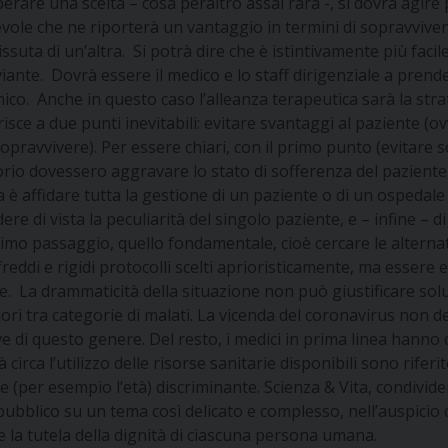
rare una scelta – cosa peraltro assai rara -, si dovrà agire 
vole che ne riporterà un vantaggio in termini di sopravvivenza.
ssuta di un’altra. Si potrà dire che è istintivamente più fac
viante. Dovrà essere il medico e lo staff dirigenziale a prende
inico. Anche in questo caso l’alleanza terapeutica sarà la str
risce a due punti inevitabili: evitare svantaggi al paziente (
opravvivere). Per essere chiari, con il primo punto (evitare s
orio dovessero aggravare lo stato di sofferenza del paziente
è affidare tutta la gestione di un paziente o di un ospedale a
re di vista la peculiarità del singolo paziente, e – infine – di
imo passaggio, quello fondamentale, cioè cercare le alternati
eddi e rigidi protocolli scelti aprioristicamente, ma essere 
se. La drammaticità della situazione non può giustificare sol
iori tra categorie di malati. La vicenda del coronavirus non 
ve di questo genere. Del resto, i medici in prima linea hanno c
circa l’utilizzo delle risorse sanitarie disponibili sono riferit
e (per esempio l’età) discriminante. Scienza & Vita, condivid
 pubblico su un tema così delicato e complesso, nell’auspic
e la tutela della dignità di ciascuna persona umana.