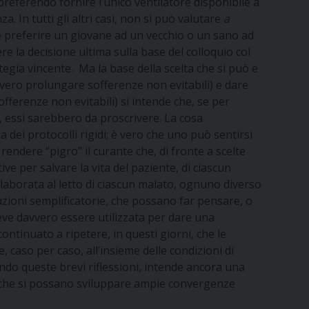
preferendo fornire l’unico ventilatore disponibile a
 In tutti gli altri casi, non si può valutare
a
ile preferire un giovane ad un vecchio o un sano ad
re la decisione ultima sulla base del colloquio col
ategia vincente. Ma la base della scelta che si può e
ovvero prolungare sofferenze non evitabili) e dare
offerenze non evitabili) si intende che, se per
, essi sarebbero da proscrivere. La cosa
 dei protocolli rigidi; è vero che uno può sentirsi
 rendere “pigro” il curante che, di fronte a scelte
ve per salvare la vita del paziente, di ciascun
elaborata al letto di ciascun malato, ognuno diverso
uzioni semplificatorie, che possano far pensare, o
deve davvero essere utilizzata per dare una
ontinuato a ripetere, in questi giorni, che le
e, caso per caso, all’insieme delle condizioni di
endo queste brevi riflessioni, intende ancora una
io che si possano sviluppare ampie convergenze