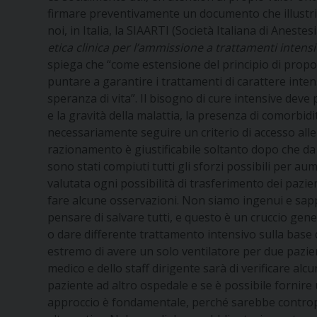
firmare preventivamente un documento che illustri 
noi, in Italia, la SIAARTI (Società Italiana di Anes
etica clinica per l’ammissione a trattamenti intensiv
spiega che “come estensione del principio di proporz
puntare a garantire i trattamenti di carattere inten
speranza di vita”. Il bisogno di cure intensive deve 
e la gravità della malattia, la presenza di comorbid
necessariamente seguire un criterio di accesso alle cu
razionamento è giustificabile soltanto dopo che da par
sono stati compiuti tutti gli sforzi possibili per aum
valutata ogni possibilità di trasferimento dei pazi
fare alcune osservazioni. Non siamo ingenui e sappi
pensare di salvare tutti, e questo è un cruccio gen
o dare differente trattamento intensivo sulla base d
estremo di avere un solo ventilatore per due pazient
medico e dello staff dirigente sarà di verificare alcu
paziente ad altro ospedale e se è possibile fornire
approccio è fondamentale, perché sarebbe contropr