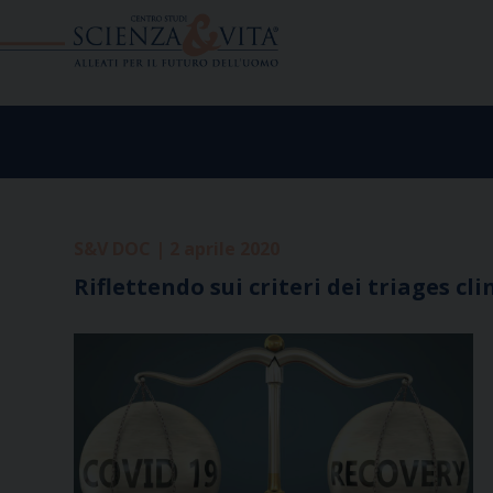
Skip
to
content
S&V DOC | 2 aprile 2020
Riflettendo sui criteri dei triages cl