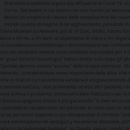
drammatica epidemia legata alla diffusione di Covid-19, si è
chi no. Nel paese in cui coloro che non hanno un’assicurazi
deciso chi scegliere di salvare dalle complicazioni del nu
mondo questa immagine di sé agghiacciante, passando in 
lena Molinari su Avvenire, più di 10 Stati, infatti, hanno for
iratore e chi no, a chi dare un’aspettativa di vita e a chi nega
dono considerazioni intellettuali o discriminatorie nei confron
one con disabilità mentali sono candidati improbabili per il 
“gravi disturbi neurologici” hanno diritto solo dopo gli altr
inale) devono essere “escluse” dalla terapia intensiva. Ma 
attamento, considerandole meno importante delle altre. Vite mi
nche in Stati in cui l’assistenza sanitaria è erogata secondo 
n seconda battuta, cioè preferendo ad essi altri pazienti, i so
ese solleva il problema, senza però dare indicazioni per la s
i Bioetica spagnolo invece è più garantista: “Si bien en un c
 capacidad de recuperación del paciente, en todo caso se de
acia las personas mayores o con discapacidad. El término “uti
rece extremadamente ambiguo y éticamente discutible, por
ológico de la dignidad humana”. In Olanda, invece, i medici di