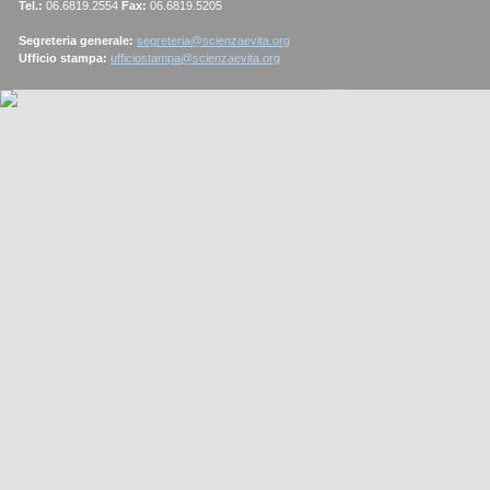
Tel.:
06.6819.2554
Fax:
06.6819.5205
Segreteria generale:
segreteria@scienzaevita.org
Ufficio stampa:
ufficiostampa@scienzaevita.org