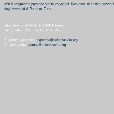
NB:
Il programma potrebbe subire variazioni. Richiesto l'accredito presso il
degli Avvocati di Roma (n. 7 cr).
Lungotevere dei Vallati 10 | 00186 Roma
Tel. 06.6819.2554 | Fax 06.6819.5205
Segreteria generale |
segreteria@scienzaevita.org
Ufficio stampa |
stampa@scienzaevita.org