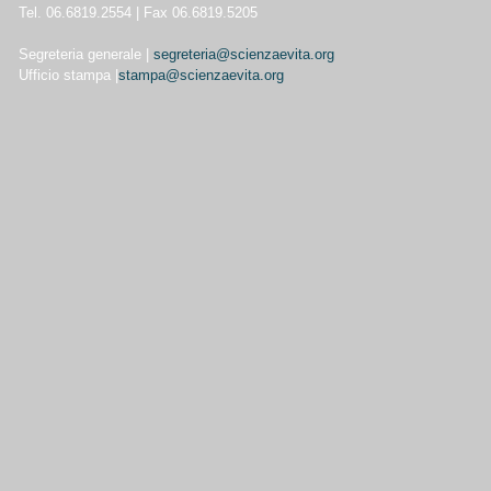
Tel. 06.6819.2554 | Fax 06.6819.5205
Segreteria generale |
segreteria@scienzaevita.org
Ufficio stampa |
stampa@scienzaevita.org