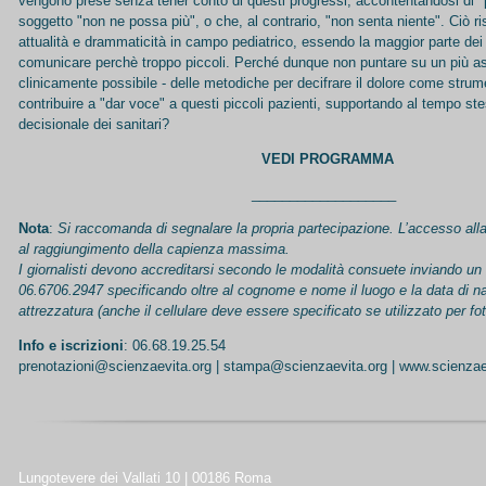
vengono prese senza tener conto di questi progressi, accontentandosi di "
soggetto "non ne possa più", o che, al contrario, "non senta niente". Ciò ris
attualità e drammaticità in campo pediatrico, essendo la maggior parte dei 
comunicare perchè troppo piccoli. Perché dunque non puntare su un più a
clinicamente possibile - delle metodiche per decifrare il dolore come strume
contribuire a "dar voce" a questi piccoli pazienti, supportando al tempo st
decisionale dei sanitari?
VEDI
PROGRAMMA
___________________
Nota
:
Si raccomanda di segnalare la propria partecipazione.
L’accesso alla
al raggiungimento della capienza massima.
I giornalisti devono accreditarsi secondo le modalità consuete inviando un
06.6706.2947 specificando oltre al cognome e nome il luogo e la data di n
attrezzatura (anche il cellulare deve essere specificato se utilizzato per fot
Info e iscrizioni
: 06.68.19.25.54
p
renotazioni@scienzaevita.org
|
stampa@scienzaevita.org
|
www.scienzae
Lungotevere dei Vallati 10 | 00186 Roma