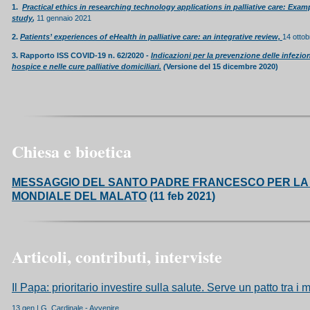
1.
Practical ethics in researching technology applications in palliative care: Exa
study
,
11 gennaio 2021
2.
Patients’ experiences of eHealth in palliative care: an integrative review,
14 otto
3. Rapporto ISS COVID-19 n. 62/2020
-
Indicazioni per la prevenzione delle infezi
hospice e nelle cure palliative domiciliari.
(
Versione del 15 dicembre 2020)
Chiesa e bioetica
MESSAGGIO DEL SANTO PADRE FRANCESCO PER LA 
MONDIALE DEL MALATO
(11 feb 2021)
Articoli, contributi, interviste
Il Papa: prioritario investire sulla salute. Serve un patto tra i m
13 gen | G. Cardinale - Avvenire