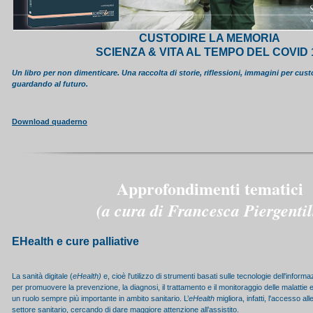
CUSTODIRE LA MEMORIA
SCIENZA & VITA AL TEMPO DEL COVID 
Un libro per non dimenticare. Una raccolta di storie, riflessioni, immagini per cus
guardando al futuro.
Download quaderno
Approfondimenti tematici
(a cura di Francesca Piergentil
EHealth
e cure palliative
La sanità digitale (
eHealth)
e, cioè l'utilizzo di strumenti basati sulle tecnologie dell'infor
per promuovere la prevenzione, la diagnosi, il trattamento e il monitoraggio delle malattie e
un ruolo sempre più importante in ambito sanitario. L’
eHealth
migliora, infatti, l'accesso all
settore sanitario, cercando di dare maggiore attenzione all’assistito.