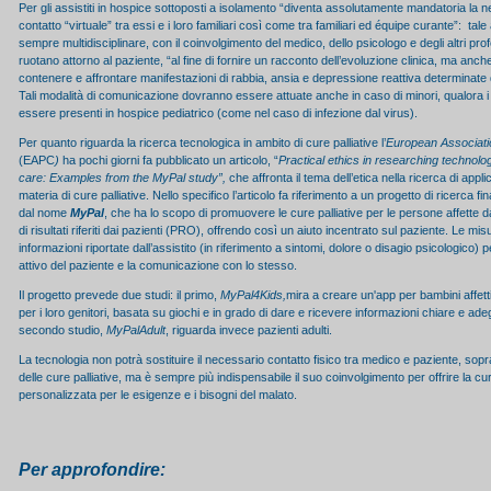
Per gli assistiti in hospice sottoposti a isolamento “diventa assolutamente mandatoria la ne
contatto “virtuale” tra essi e i loro familiari così come tra familiari ed équipe curante”: t
sempre multidisciplinare, con il coinvolgimento del medico, dello psicologo e degli altri prof
ruotano attorno al paziente, “al fine di fornire un racconto dell’evoluzione clinica, ma anch
contenere e affrontare manifestazioni di rabbia, ansia e depressione reattiva determinate d
Tali modalità di comunicazione dovranno essere attuate anche in caso di minori, qualora i
essere presenti in hospice pediatrico (come nel caso di infezione dal virus).
Per quanto riguarda la ricerca tecnologica in ambito di cure palliative l’
European Associatio
(EAPC
)
ha pochi giorni fa pubblicato un articolo, “
Practical ethics in researching technology
care: Examples from the MyPal study”,
che affronta il tema dell’etica nella ricerca di appl
materia di cure palliative. Nello specifico l’articolo fa riferimento a un progetto di ricerca 
dal nome
MyPal
, che ha lo scopo di promuovere le cure palliative per le persone affette d
di risultati riferiti dai pazienti (PRO), offrendo così un aiuto incentrato sul paziente. Le mi
informazioni riportate dall’assistito (in riferimento a sintomi, dolore o disagio psicologico) p
attivo del paziente e la comunicazione con lo stesso.
Il progetto prevede due studi: il primo,
MyPal4Kids,
mira a creare un'app per bambini affett
per i loro genitori, basata su giochi e in grado di dare e ricevere informazioni chiare e adeg
secondo studio,
MyPalAdult
, riguarda invece pazienti adulti.
La tecnologia non potrà sostituire il necessario contatto fisico tra medico e paziente, sopra
delle cure palliative, ma è sempre più indispensabile il suo coinvolgimento per offrire la c
personalizzata per le esigenze e i bisogni del malato.
Per approfondire: