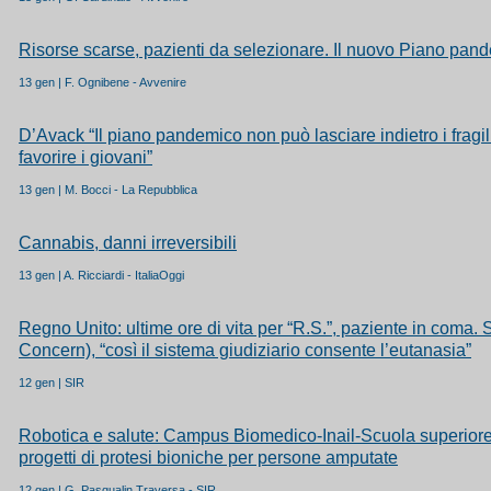
Risorse scarse, pazienti da selezionare. Il nuovo Piano pand
13 gen | F. Ognibene - Avvenire
D’Avack “Il piano pandemico non può lasciare indietro i fragili
favorire i giovani”
13 gen | M. Bocci - La Repubblica
Cannabis, danni irreversibili
13 gen | A. Ricciardi - ItaliaOggi
Regno Unito: ultime ore di vita per “R.S.”, paziente in coma. S
Concern), “così il sistema giudiziario consente l’eutanasia”
12 gen | SIR
Robotica e salute: Campus Biomedico-Inail-Scuola superiore 
progetti di protesi bioniche per persone amputate
12 gen | G. Pasqualin Traversa - SIR