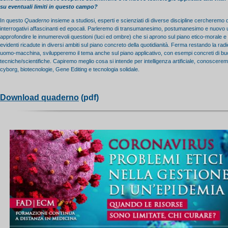
su eventuali limiti in questo campo?
In questo
Quaderno
insieme a studiosi, esperti e scienziati di diverse discipline cercheremo 
interrogativi affascinanti ed epocali. Parleremo di transumanesimo, postumanesimo e nuov
approfondire le innumerevoli questioni (luci ed ombre) che si aprono sul piano etico-morale 
evidenti ricadute in diversi ambiti sul piano concreto della quotidianità. Ferma restando la radi
uomo-macchina, svilupperemo il tema anche sul piano applicativo, con esempi concreti di bu
tecniche/scientifiche. Capiremo meglio cosa si intende per intelligenza artificiale, conoscere
cyborg, biotecnologie, Gene Editing e tecnologia solidale.
Download quaderno
(pdf)