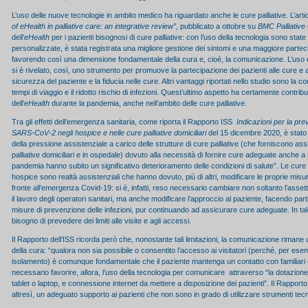
L’uso delle nuove tecnologie in ambito medico ha riguardato anche le cure palliative. L’artic
of eHealth in palliative care: an integrative review”,
pubblicato a ottobre su
BMC Palliative
dell’
eHealth
per i pazienti bisognosi di cure palliative: con l’uso della tecnologia sono sta
personalizzate, è stata registrata una migliore gestione dei sintomi e una maggiore partec
favorendo così una dimensione fondamentale della cura e, cioè, la comunicazione. L’uso d
si è rivelato, così, uno strumento per promuove la partecipazione dei pazienti alle cure e 
sicurezza del paziente e la fiducia nelle cure. Altri vantaggi riportati nello studio sono la c
tempi di viaggio e il ridotto rischio di infezioni. Quest’ultimo aspetto ha certamente contribu
dell’
eHealth
durante la pandemia, anche nell’ambito delle cure palliative.
Tra gli effetti dell’emergenza sanitaria, come riporta il Rapporto ISS
Indicazioni per la pre
SARS-CoV-2 negli hospice e nelle cure palliative domiciliari
del 15 dicembre 2020
,
è stato
della pressione assistenziale a carico delle strutture di cure palliative (che forniscono as
palliative domiciliari e in ospedale) dovuto alla necessità di fornire cure adeguate anche a
pandemia hanno subito un significativo deterioramento delle condizioni di salute”. Le cure pal
hospice sono realtà assistenziali che hanno dovuto, più di altri, modificare le proprie misu
fronte all’emergenza Covid-19: si è, infatti, reso necessario cambiare non soltanto l’assett
il lavoro degli operatori sanitari, ma anche modificare l’approccio al paziente, facendo part
misure di prevenzione delle infezioni, pur continuando ad assicurare cure adeguate. In tale 
bisogno di prevedere dei limiti alle visite e agli accessi.
Il Rapporto dell’ISS ricorda però che, nonostante tali limitazioni, la comunicazione riman
della cura: “qualora non sia possibile o consentito l’accesso ai visitatori (perché, per ese
isolamento) è comunque fondamentale che il paziente mantenga un contatto con familiari e
necessario favorire, allora, l’uso della tecnologia per comunicare attraverso “la dotazione 
tablet o laptop, e connessione internet da mettere a disposizione dei pazienti”. Il Rapporto
altresì, un adeguato supporto ai pazienti che non sono in grado di utilizzare strumenti tecn