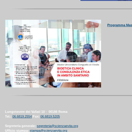
Programma Mas
Lungotevere dei Vallati 10
-
00186 Roma
Tel.:
06.6819.2554
Fax:
06.6819.5205
Segreteria generale:
segreteria@scienzaevita.org
Ufficio stampa:
stampa@scienzaevita.org