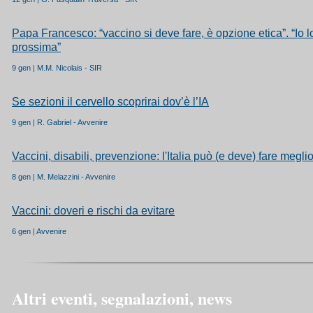
Papa Francesco: “vaccino si deve fare, è opzione etica”. “Io l
prossima”
9 gen | M.M. Nicolais - SIR
Se sezioni il cervello scoprirai dov’è l’IA
9 gen | R. Gabriel - Avvenire
Vaccini, disabili, prevenzione: l'Italia può (e deve) fare megli
8 gen | M. Melazzini - Avvenire
Vaccini: doveri e rischi da evitare
6 gen | Avvenire
Altri eventi, segnalazioni, news