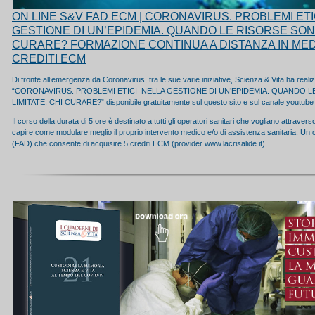
ON LINE S&V FAD ECM | CORONAVIRUS. PROBLEMI ETI
GESTIONE DI UN’EPIDEMIA. QUANDO LE RISORSE SONO
CURARE?
FORMAZIONE CONTINUA A DISTANZA IN ME
CREDITI ECM
Di fronte all’emergenza da Coronavirus, tra le sue varie iniziative, Scienza & Vita ha realiz
“CORONAVIRUS. PROBLEMI ETICI NELLA GESTIONE DI UN’EPIDEMIA. QUANDO 
LIMITATE, CHI CURARE?” disponibile gratuitamente sul questo sito e sul canale youtube 
Il corso della durata di 5 ore è destinato a tutti gli operatori sanitari che vogliano attraverso
capire come modulare meglio il proprio intervento medico e/o di assistenza sanitaria. Un c
(FAD) che consente di acquisire 5 crediti ECM (provider www.lacrisalide.it).