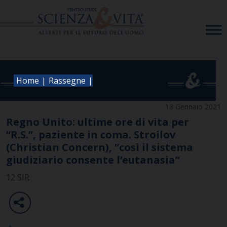
Skip
to
content
|
|
Home
Rassegne
13 Gennaio 2021
Regno Unito: ultime ore di vita per
“R.S.”, paziente in coma. Stroilov
(Christian Concern), “così il sistema
giudiziario consente l’eutanasia”
12 SIR