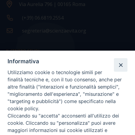
Via Aurelia 796 | 00165 Roma
(+39) 06.6819.2554
segreteria@scienzaevita.org
IL CENTRO STUDI
Informativa
La nostra storia
Utilizziamo cookie o tecnologie simili per
Statuto
finalità tecniche e, con il tuo consenso, anche per
Presidenza e ufficio presidenza
altre finalità ("interazioni e funzionalità semplici",
"miglioramento dell'esperienza", "misurazione" e
Consiglio scientifico
"targeting e pubblicità") come specificato nella
cookie policy.
Coordinamento nazionale
Cliccando su "accetta" acconsenti all'utilizzo dei
cookie. Cliccando su "personalizza" puoi avere
maggiori informazioni sui cookie utilizzati e