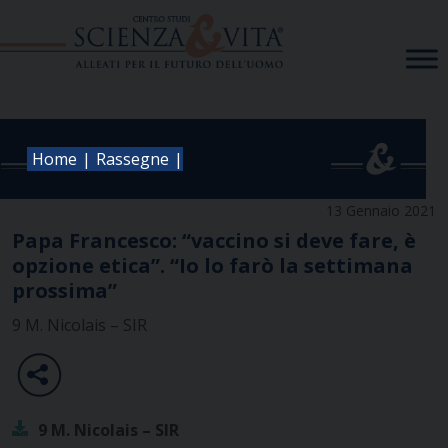
Skip
to
content
|
|
Home
Rassegne
13 Gennaio 2021
Papa Francesco: “vaccino si deve fare, è
opzione etica”. “Io lo farò la settimana
prossima”
9 M. Nicolais – SIR
9 M. Nicolais – SIR