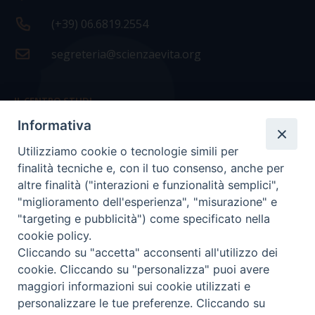
(+39) 06.6819.2554
segreteria@scienzaevita.org
IL CENTRO STUDI
Informativa
La nostra storia
Utilizziamo cookie o tecnologie simili per
Statuto
finalità tecniche e, con il tuo consenso, anche per
Presidenza e ufficio presidenza
altre finalità ("interazioni e funzionalità semplici",
"miglioramento dell'esperienza", "misurazione" e
Consiglio scientifico
"targeting e pubblicità") come specificato nella
cookie policy.
Coordinamento nazionale
Cliccando su "accetta" acconsenti all'utilizzo dei
cookie. Cliccando su "personalizza" puoi avere
maggiori informazioni sui cookie utilizzati e
personalizzare le tue preferenze. Cliccando su