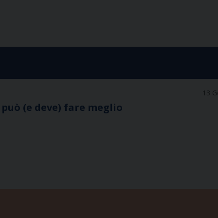
13 G
a può (e deve) fare meglio