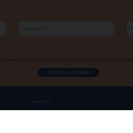
Cognome
Em
*
*
 il Centro Studi Scienza & Vita a trattare i miei dati personali ai sensi del
CONTATTI
Via Aurelia 796 | 00165 Roma
(+39) 06.6819.2554