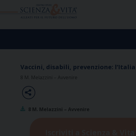
Skip
to
content
Vaccini, disabili, prevenzione: l’Itali
8 M. Melazzini – Avvenire
8 M. Melazzini – Avvenire
Iscriviti a Scienza & Vita