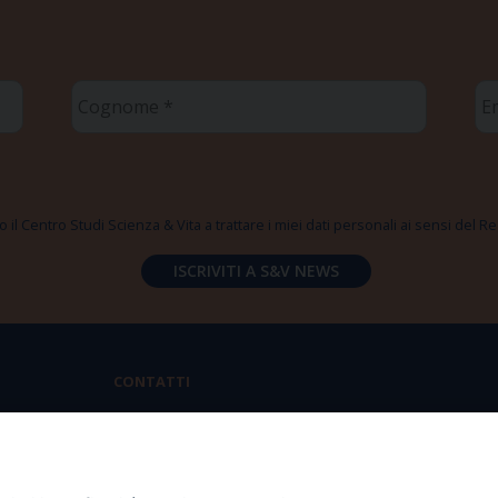
Cognome
Em
*
*
 il Centro Studi Scienza & Vita a trattare i miei dati personali ai sensi del
CONTATTI
Via Aurelia 796 | 00165 Roma
(+39) 06.6819.2554