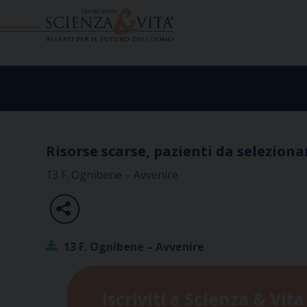
Skip
to
content
Risorse scarse, pazienti da selezion
13 F. Ognibene – Avvenire
13 F. Ognibene – Avvenire
Iscriviti a Scienza & Vita