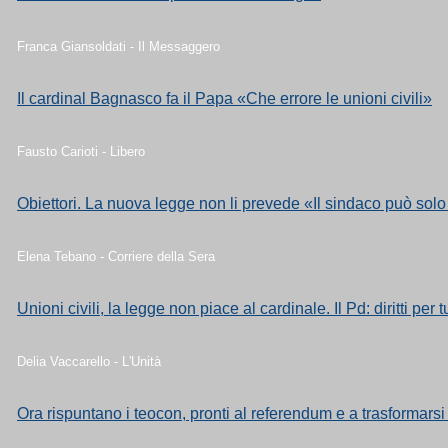
Franca Giansoldati - Il Messaggero
Il cardinal Bagnasco fa il Papa «Che errore le unioni civili»
Fausto Carioti - Libero
Obiettori. La nuova legge non li prevede «Il sindaco può sol
Elena Tebano - Corriere della Sera
Unioni civili, la legge non piace al cardinale. Il Pd: diritti per tu
Delia Vaccarello - L'Unità
Ora rispuntano i teocon, pronti al referendum e a trasformarsi 