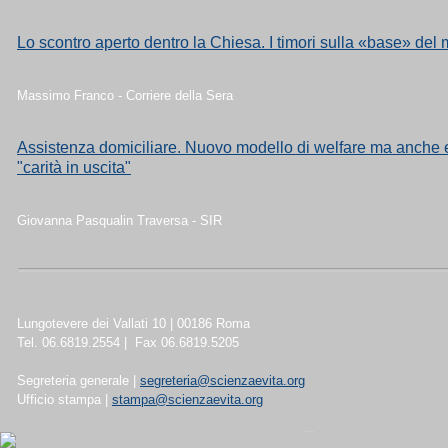
Lo scontro aperto dentro la Chiesa. I timori sulla «base» del
Massimo Franco - Corriere della Sera
Assistenza domiciliare. Nuovo modello di welfare ma anche 
"carità in uscita"
Giovanna Pasqualin Traversa - SIR
Lungotevere dei Vallati 10 | 00186 Roma
Tel. 06.6819.2554 | Fax 06.6819.5205
Segreteria generale |
segreteria@scienzaevita.org
Ufficio stampa |
stampa@scienzaevita.org