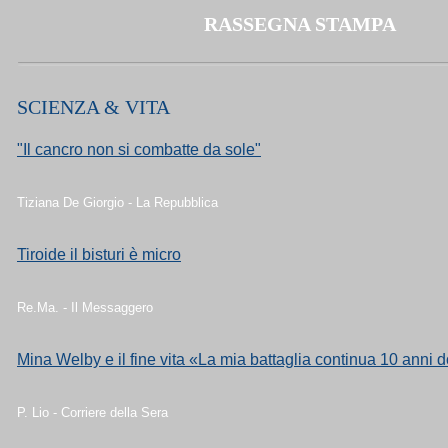
RASSEGNA STAMPA
SCIENZA & VITA
"Il cancro non si combatte da sole"
Tiziana De Giorgio - La Repubblica
Tiroide il bisturi è micro
Re.Ma. - Il Messaggero
Mina Welby e il fine vita «La mia battaglia continua 10 anni 
P. Lio - Corriere della Sera