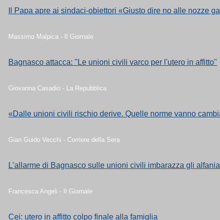
Il Papa apre ai sindaci-obiettori «Giusto dire no alle nozze g
Massimo Malpica - Il Giornale
Bagnasco attacca: "Le unioni civili varco per l'utero in affitto"
Giovanna Casadio - La Repubblica
«Dalle unioni civili rischio derive. Quelle norme vanno camb
Gian Guido Vecchi - Corriere della Sera
L’allarme di Bagnasco sulle unioni civili imbarazza gli alfania
Francesca Angeli - Il Giornale
Cei: utero in affitto colpo finale alla famiglia