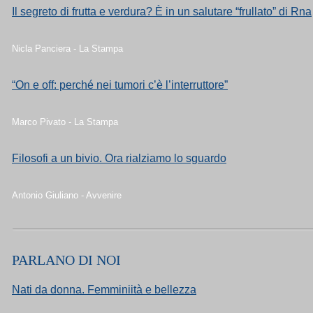
Il segreto di frutta e verdura? È in un salutare “frullato” di Rna
Nicla Panciera - La Stampa
“On e off: perché nei tumori c’è l’interruttore”
Marco Pivato - La Stampa
Filosofi a un bivio. Ora rialziamo lo sguardo
Antonio Giuliano - Avvenire
PARLANO DI NOI
Nati da donna. Femminiità e bellezza