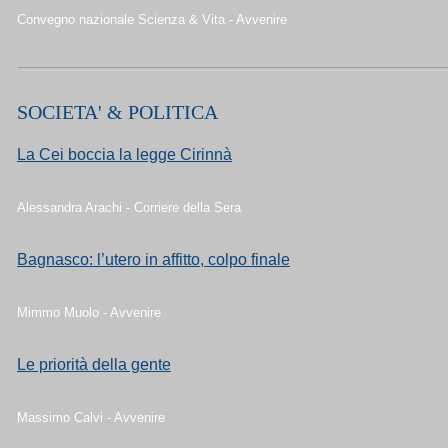
Convegno nazionale Scienza & Vita - Avvenire
SOCIETA' & POLITICA
La Cei boccia la legge Cirinnà
Alessandra Arachi - Corriere della Sera
Bagnasco: l’utero in affitto, colpo finale
Mimmo Muolo - Avvenire
Le priorità della gente
Massimo Calvi - Avvenire