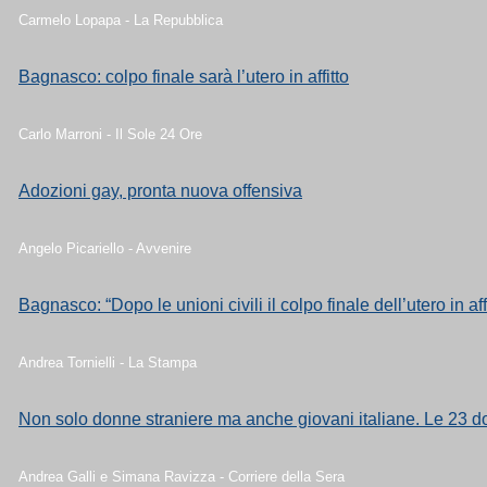
Carmelo Lopapa - La Repubblica
Bagnasco: colpo finale sarà l’utero in affitto
Carlo Marroni - Il Sole 24 Ore
Adozioni gay, pronta nuova offensiva
Angelo Picariello - Avvenire
Bagnasco: “Dopo le unioni civili il colpo finale dell’utero in aff
Andrea Tornielli - La Stampa
Non solo donne straniere ma anche giovani italiane. Le 23 don
Andrea Galli e Simana Ravizza - Corriere della Sera