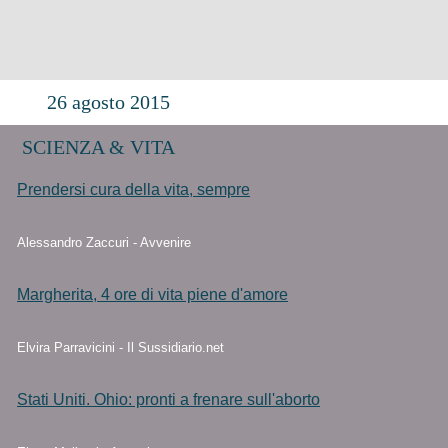
26 agosto 2015
SCIENZA & VITA
Prendersi cura della vita, sempre
Alessandro Zaccuri - Avvenire
Margherita, 4 ore di vita piene d'amore
Elvira Parravicini - Il Sussidiario.net
Stati Uniti. Ohio: pronti a frenare sull'aborto