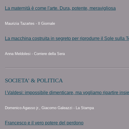
La maternità è come l'arte. Dura, potente, meravigliosa
Maurizia Tazartes - Il Giornale
La macchina costruita in segreto per riprodurre il Sole sulla T
Anna Meldolesi - Corriere della Sera
SOCIETA' & POLITICA
I Valdesi: impossibile dimenticare, ma vogliamo ripartire ins
Domenico Agasso jr., Giacomo Galeazzi - La Stampa
Francesco e il vero potere del perdono