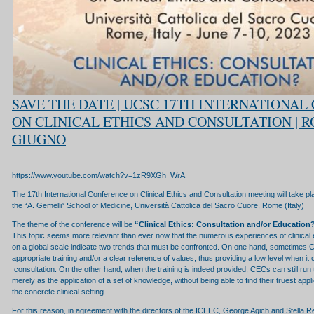
SAVE THE DATE | UCSC 17TH INTERNATIONA
ON CLINICAL ETHICS AND CONSULTATION | R
GIUGNO
https://www.youtube.com/watch?v=1zR9XGh_WrA
The 17th
International Conference on Clinical Ethics and Consultation
meeting will take p
the “A. Gemelli” School of Medicine, Università Cattolica del Sacro Cuore, Rome (Italy)
The theme of the conference will be
“
Clinical Ethics: Consultation and/or Education
This topic seems more relevant than ever now that the numerous experiences of clinical 
on a global scale indicate two trends that must be confronted. On one hand, sometimes
appropriate training and/or a clear reference of values, thus providing a low level when it
consultation. On the other hand, when the training is indeed provided, CECs can still run 
merely as the application of a set of knowledge, without being able to find their truest app
the concrete clinical setting.
For this reason, in agreement with the directors of the ICEEC, George Agich and Stella R