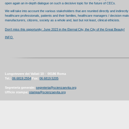
open again an in-depth dialogue on such a decisive topic for the future of CECs.
We will take into account the various stakeholders that are reunited directly and indirectly 
healthcare professionals, patients and their families, healthcare managers / decision make
manufacturers, citizens, society as a whole and, last but not least, clinical ethicists.
Don’t miss this opportunity: June 2023 in the Eternal City, the City of the Great Beauty!
INFO
Lungotevere dei Vallati 10
-
00186 Roma
Tel.:
06.6819.2554
Fax:
06.6819.5205
Segreteria generale:
segreteria@scienzaevita.org
Ufficio stampa:
stampa@scienzaevita.org