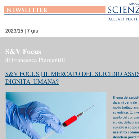
2023/15 | 7 giu
S&V Focus
di Francesca Piergentili
S&V FOCUS | IL MERCATO DEL SUICIDIO ASSIS
DIGNITA' UMANA?
Il tema del suicid
da anni centrale ne
molto trattato anc
scientifica. È, in
quello del
commerc
e cioè, della prat
suicidio a scopo 
assistito comme
desidera porre f