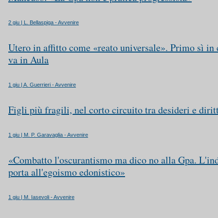
2 giu | L. Bellaspiga - Avvenire
Utero in affitto come «reato universale». Primo sì in
va in Aula
1 giu | A. Guerrieri - Avvenire
Figli più fragili, nel corto circuito tra desideri e dirit
1 giu | M. P. Garavaglia - Avvenire
«Combatto l'oscurantismo ma dico no alla Gpa. L'in
porta all'egoismo edonistico»
1 giu | M. Iasevoli - Avvenire