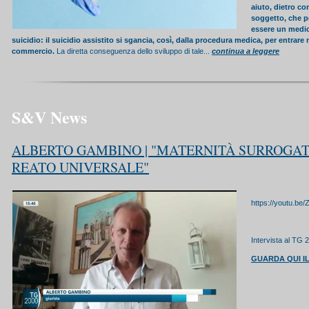
aiuto, dietro c
soggetto, che 
essere un medico
suicidio: il suicidio assistito si sgancia, così, dalla procedura medica, per entrare 
commercio.
La diretta conseguenza dello sviluppo di tale...
continua a leggere
S&V News
ALBERTO GAMBINO | "MATERNITÀ SURROGA
REATO UNIVERSALE"
https://youtu.be
Intervista al TG 
GUARDA QUI I