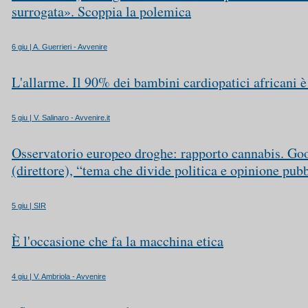
surrogata». Scoppia la polemica
6 giu | A. Guerrieri - Avvenire
L'allarme. Il 90% dei bambini cardiopatici africani è
5 giu | V. Salinaro - Avvenire.it
Osservatorio europeo droghe: rapporto cannabis. Go
(direttore), “tema che divide politica e opinione pub
5 giu | SIR
È l'occasione che fa la macchina etica
4 giu | V. Ambriola - Avvenire