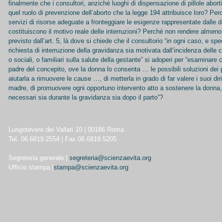
finalmente che i consultori, anziché luoghi di dispensazione di pillole abor
quel ruolo di prevenzione dell’aborto che la legge 194 attribuisce loro? Pe
servizi di risorse adeguate a fronteggiare le esigenze rappresentate dalle 
costituiscono il motivo reale delle interruzioni? Perché non rendere almeno 
previsto dall’art. 5, là dove si chiede che il consultorio “in ogni caso, e s
richiesta di interruzione della gravidanza sia motivata dall’incidenza delle
o sociali, o familiari sulla salute della gestante” si adoperi per “esaminare 
padre del concepito, ove la donna lo consenta … le possibili soluzioni dei 
aiutarla a rimuovere le cause …, di metterla in grado di far valere i suoi dirit
madre, di promuovere ogni opportuno intervento atto a sostenere la donna, of
necessari sia durante la gravidanza sia dopo il parto”?
Lungotevere dei Vallati 10 | 00186 Roma
Tel. 06.6819.2554 | Fax 06.6819.5205
Segreteria generale |
segreteria@scienzaevita.org
Ufficio stampa |
stampa@scienzaevita.org