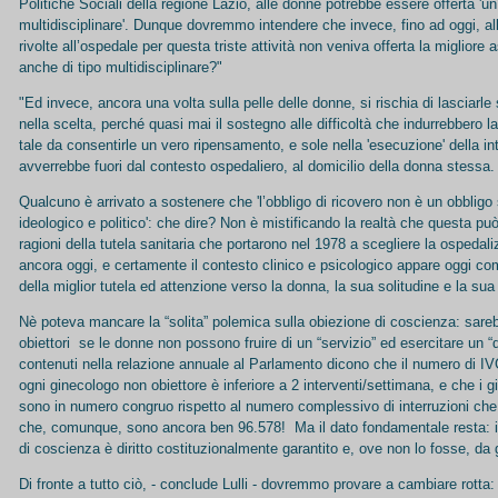
Politiche Sociali della regione Lazio, alle donne potrebbe essere offerta 'u
multidisciplinare'. Dunque dovremmo intendere che invece, fino ad oggi, a
rivolte all’ospedale per questa triste attività non veniva offerta la migliore 
anche di tipo multidisciplinare?"
"Ed invece, ancora una volta sulla pelle delle donne, si rischia di lasciarle
nella scelta, perché quasi mai il sostegno alle difficoltà che indurrebbero l
tale da consentirle un vero ripensamento, e sole nella 'esecuzione' della in
avverrebbe fuori dal contesto ospedaliero, al domicilio della donna stessa
Qualcuno è arrivato a sostenere che 'l’obbligo di ricovero non è un obbligo
ideologico e politico': che dire? Non è mistificando la realtà che questa 
ragioni della tutela sanitaria che portarono nel 1978 a scegliere la ospedal
ancora oggi, e certamente il contesto clinico e psicologico appare oggi co
della miglior tutela ed attenzione verso la donna, la sua solitudine e la sua 
Nè poteva mancare la “solita” polemica sulla obiezione di coscienza: sare
obiettori se le donne non possono fruire di un “servizio” ed esercitare un “diri
contenuti nella relazione annuale al Parlamento dicono che il numero di IV
ogni ginecologo non obiettore è inferiore a 2 interventi/settimana, e che i g
sono in numero congruo rispetto al numero complessivo di interruzioni che
che, comunque, sono ancora ben 96.578! Ma il dato fondamentale resta: il d
di coscienza è diritto costituzionalmente garantito e, ove non lo fosse, da 
Di fronte a tutto ciò, - conclude Lulli - dovremmo provare a cambiare rotta