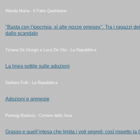
Wanda Marra - Il Fatto Quotidiano
"Basta con l'ipocrisia, sì alle nozze omosex". Tra i ragazzi de
dallo scandalo
Tiziana De Giorgio e Luca De Vito - La Repubblica
La linea sottile sulle adozioni
Stefano Folli - La Repubblica
Adozioni e amnesie
Pierluigi Battista - Corriere della Sera
Grasso e quell’intesa che limita i voti segreti: così rispetto la