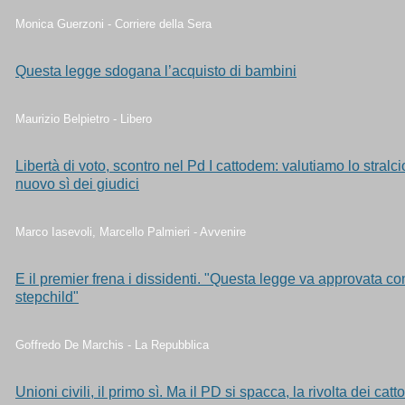
Monica Guerzoni - Corriere della Sera
Questa legge sdogana l’acquisto di bambini
Maurizio Belpietro - Libero
Libertà di voto, scontro nel Pd I cattodem: valutiamo lo stralcio 
nuovo sì dei giudici
Marco Iasevoli, Marcello Palmieri - Avvenire
E il premier frena i dissidenti. "Questa legge va approvata co
stepchild"
Goffredo De Marchis - La Repubblica
Unioni civili, il primo sì. Ma il PD si spacca, la rivolta dei cat