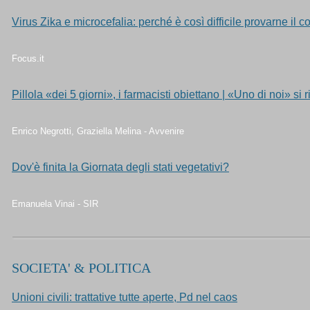
Virus Zika e microcefalia: perché è così difficile provarne il
Focus.it
Pillola «dei 5 giorni», i farmacisti obiettano | «Uno di noi» si 
Enrico Negrotti, Graziella Melina - Avvenire
Dov'è finita la Giornata degli stati vegetativi?
Emanuela Vinai - SIR
SOCIETA' & POLITICA
Unioni civili: trattative tutte aperte, Pd nel caos