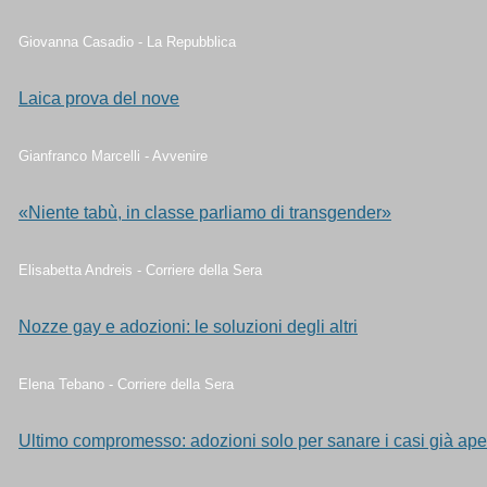
Giovanna Casadio - La Repubblica
Laica prova del nove
Gianfranco Marcelli - Avvenire
«Niente tabù, in classe parliamo di transgender»
Elisabetta Andreis - Corriere della Sera
Nozze gay e adozioni: le soluzioni degli altri
Elena Tebano - Corriere della Sera
Ultimo compromesso: adozioni solo per sanare i casi già aper