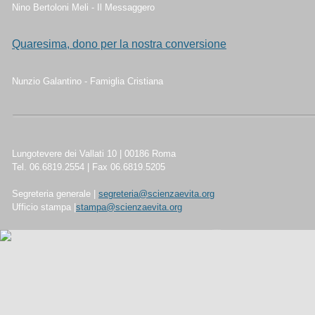
Nino Bertoloni Meli - Il Messaggero
Quaresima, dono per la nostra conversione
Nunzio Galantino - Famiglia Cristiana
Lungotevere dei Vallati 10 | 00186 Roma
Tel. 06.6819.2554 | Fax 06.6819.5205
Segreteria generale |
segreteria@scienzaevita.org
Ufficio stampa |
stampa@scienzaevita.org