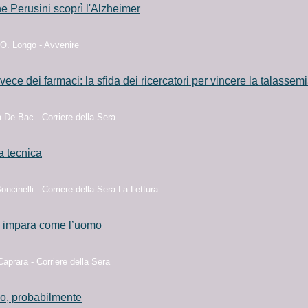
 Perusini scoprì l'Alzheimer
O. Longo - Avvenire
nvece dei farmaci: la sfida dei ricercatori per vincere la talassem
 De Bac - Corriere della Sera
a tecnica
ncinelli - Corriere della Sera La Lettura
he impara come l’uomo
aprara - Corriere della Sera
llo, probabilmente