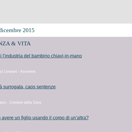
icembre 2015
ZA & VITA
isi l'industria del bambino chiavi-in-mano
io Liverani - Avvenire
à surrogata, caos sentenze
no - Corriere della Sera
o avere un figlio usando il corpo di un'altra?