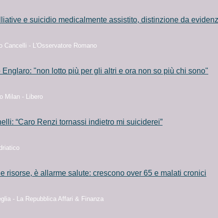
liative e suicidio medicalmente assistito, distinzione da eviden
o Cancelli - L'Osservatore Romano
Englaro: "non lotto più per gli altri e ora non so più chi sono"
 Milan - Libero
lli: “Caro Renzi tornassi indietro mi suiciderei”
driatico
e risorse, è allarme salute: crescono over 65 e malati cronici
glia - La Repubblica Affari & Finanza