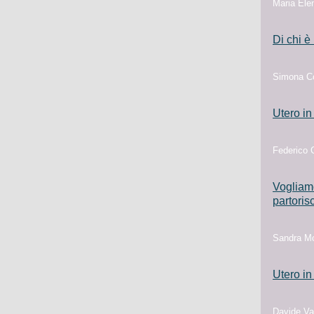
Maria Elen
Di chi è
Simona Co
Utero in
Federico C
Vogliamo
partoris
Sandra Mo
Utero in
Davide Va