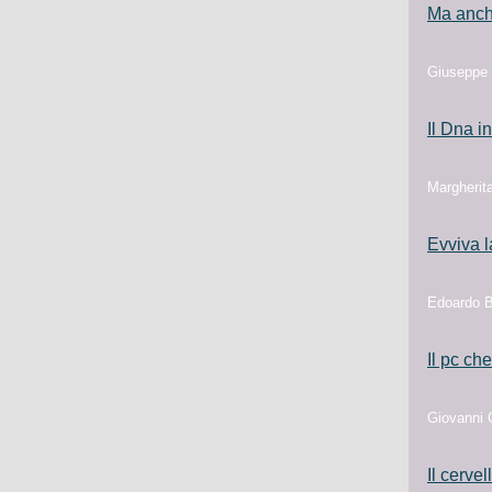
Ma anche
Giuseppe 
Il Dna i
Margherita
Evviva l
Edoardo Bo
Il pc c
Giovanni C
Il cerve