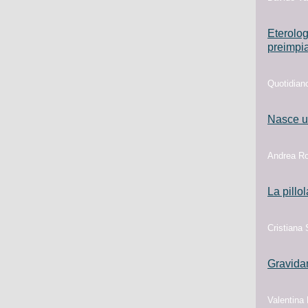
Eterolog
preimpi
Quotidian
Nasce u
Andrea Ro
La pillo
Cristiana 
Gravidan
Valentina