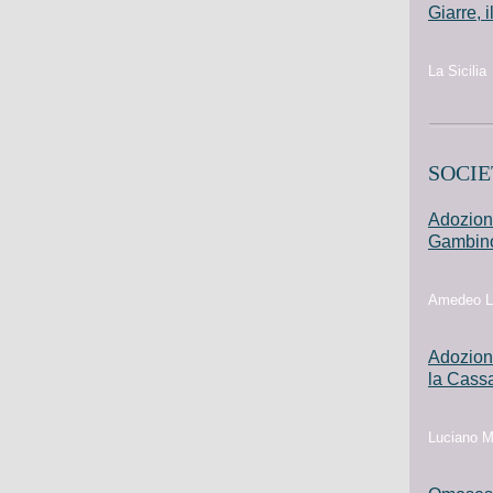
Giarre, 
La Sicilia
SOCIE
Adozioni
Gambin
Amedeo L
Adozione
la Cass
Luciano Mo