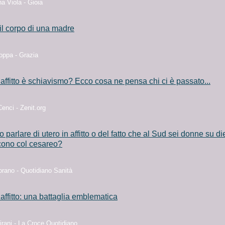
a Viola - Gioia
 il corpo di una madre
ppa - Grazia
 affitto è schiavismo? Ecco cosa ne pensa chi ci è passato...
enci - Zenit.org
 parlare di utero in affitto o del fatto che al Sud sei donne su di
cono col cesareo?
rano - Quotidiano Sanità
 affitto: una battaglia emblematica
irani - La Croce Quotidiano