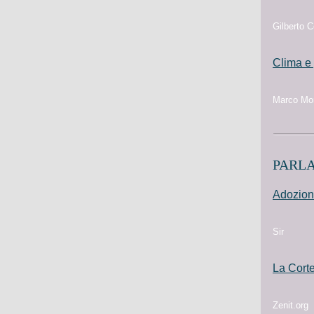
Gilberto C
Clima e 
Marco Mor
PARLA
Adozioni
Sir
La Corte
Zenit.org