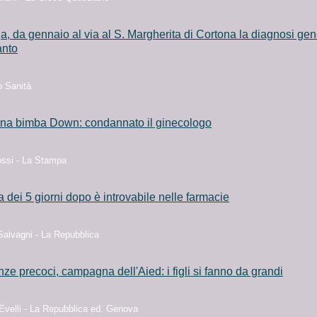
a, da gennaio al via al S. Margherita di Cortona la diagnosi gen
anto
o Sanità
na bimba Down: condannato il ginecologo
ssi - La Stampa
la dei 5 giorni dopo è introvabile nelle farmacie
Salvagni - La Repubblica
ze precoci, campagna dell'Aied: i figli si fanno da grandi
 Evelli - La Repubblica ed. Genova