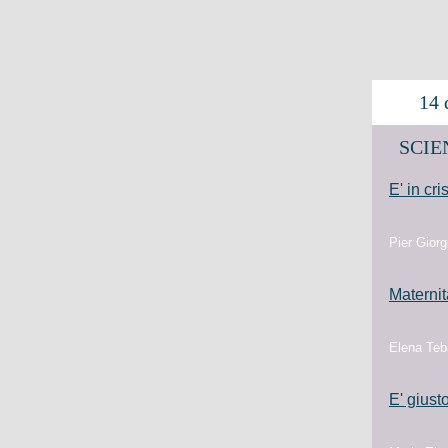
14 d
SCIEN
E' in cr
Pier Giorg
Maternit
Elena Teba
E' giust