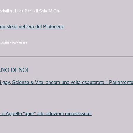
orbellini, Luca Pani - Il Sole 24 Ore
giustizia nell'era del Plutocene
osini - Avvenire
NO DI NOI
 gay, Scienza & Vita: ancora una volta esautorato il Parlament
 d’Appello “apre” alle adozioni omosessuali