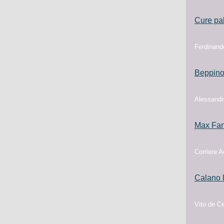
Cure pal
Ferdinand
Beppino 
Alessandro
Max Fane
Corriere A
Calano l
Vito de Ce