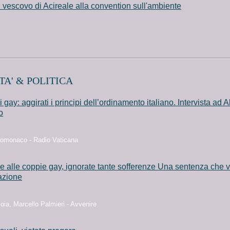
il vescovo di Acireale alla convention sull'ambiente
TA' & POLITICA
 gay: aggirati i principi dell’ordinamento italiano. Intervista ad A
o
omonaco - Radio Vaticana
 alle coppie gay, ignorate tante sofferenze Una sentenza che v
azione
ia, Marcello Palmieri - Avvenire