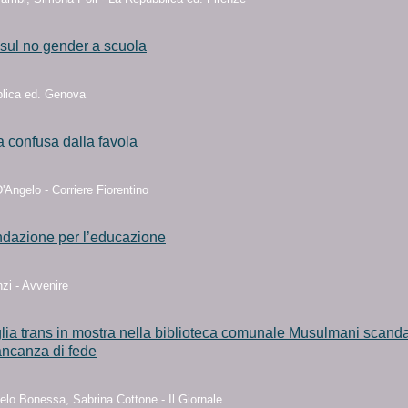
sul no gender a scuola
lica ed. Genova
ia confusa dalla favola
Angelo - Corriere Fiorentino
dazione per l’educazione
zi - Avvenire
lia trans in mostra nella biblioteca comunale Musulmani scanda
ancanza di fede
elo Bonessa, Sabrina Cottone - Il Giornale