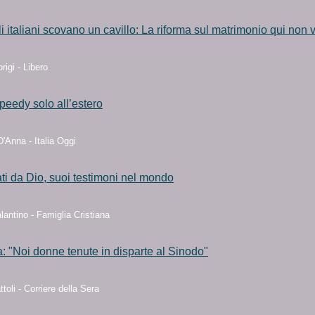
ali italiani scovano un cavillo: La riforma sul matrimonio qui non 
igi - Libero
speedy solo all’estero
'Anna - Italia Oggi
ati da Dio, suoi testimoni nel mondo
antino - Famiglia Cristiana
a: "Noi donne tenute in disparte al Sinodo"
ttoli - Corriere della Sera