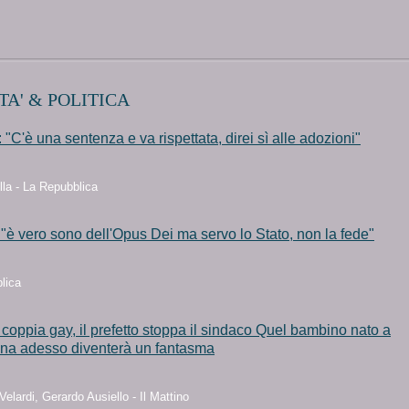
TA' & POLITICA
 "C'è una sentenza e va rispettata, direi sì alle adozioni"
lla - La Repubblica
è vero sono dell'Opus Dei ma servo lo Stato, non la fede"
lica
i coppia gay, il prefetto stoppa il sindaco Quel bambino nato a
ona adesso diventerà un fantasma
Velardi, Gerardo Ausiello - Il Mattino