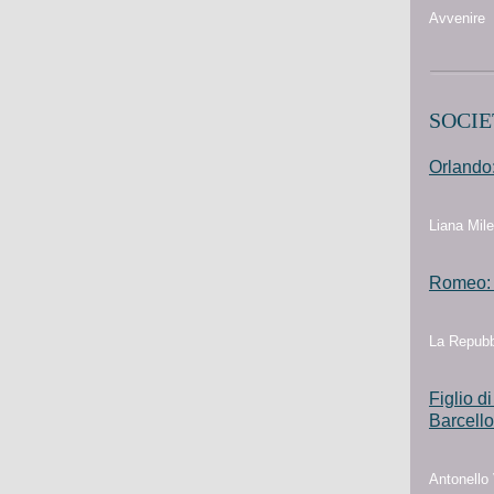
Avvenire
SOCIE
Orlando:
Liana Mile
Romeo: "
La Repubb
Figlio d
Barcell
Antonello 