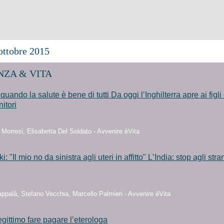
ttobre 2015
ZA & VITA
 quando la salute è bene di tutti Da oggi lʼInghilterra apre ai figl
nitori
Morresi, Elisabetta Del Soldato - Avvenire èVita
: "Il mio no da sinistra agli uteri in affitto" LʼIndia: stop agli stran
ppalà, Stefano Vecchia, Marcello Palmieri - Avvenire èVita
llegittimo fare pagare l’eterologa