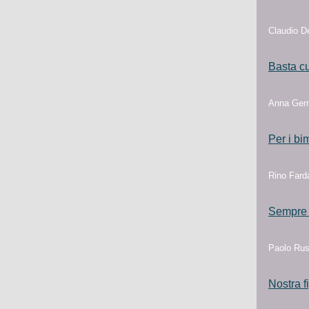
Claudio De
Basta cu
Anna Ger
Per i bi
Rino Farda
Sempre p
Paolo Rus
Nostra f