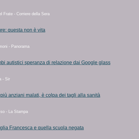
l Frate - Corriere della Sera
re: questa non è vita
moni - Panorama
mbi autistici speranza di relazione dai Google glass
 - Sir
iù anziani malati, è colpa dei tagli alla sanità
so - La Stampa
iglia Francesca e quella scuola negata