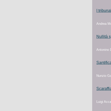
I tribun
Andrea Mor
Nullità 
Antonino D
Santific
Nunzio Gal
Scaraffi
Luigi Acca