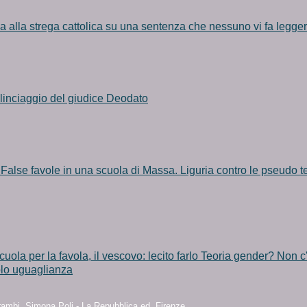
a alla strega cattolica su una sentenza che nessuno vi fa legge
l linciaggio del giudice Deodato
False favole in una scuola di Massa. Liguria contro le pseudo te
cuola per la favola, il vescovo: lecito farlo Teoria gender? Non c
olo uguaglianza
rambi, Simona Poli - La Repubblica ed. Firenze