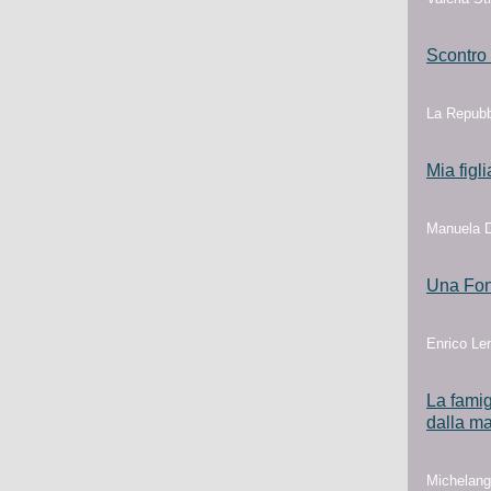
Scontro 
La Repubb
Mia figl
Manuela D'
Una Fon
Enrico Len
La famig
dalla m
Michelang