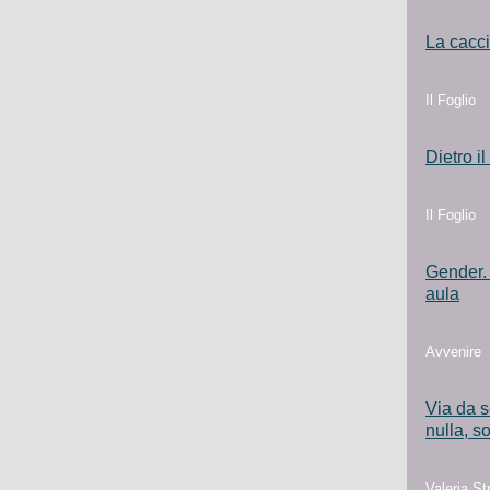
La cacci
Il Foglio
Dietro i
Il Foglio
Gender. 
aula
Avvenire
Via da s
nulla, s
Valeria St