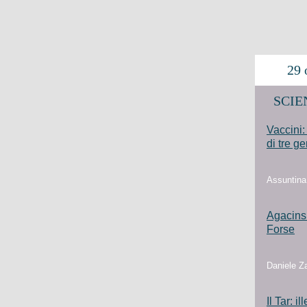
29 o
SCIEN
Vaccini:
di tre ge
Assuntina 
Agacinski
Forse
Daniele Za
Il Tar: i