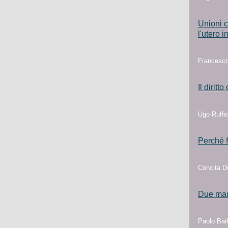
Unioni c
l'utero i
Francesco
Il diritt
Ugo Ruffo
Perché f
Concita D
Due mamm
Paolo Barb