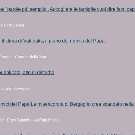
: "parole più semplici. Accogliere le famiglie vuol dire farsi cap
oia - Avvenire
 il clima di Vatileaks, il piano dei nemici del Papa
ranco - Corriere della Sera
pubblicata, atto di disturbo
dinale - Avvenire
nemici del Papa La misericordia di Bergoglio crea scandalo nell
ari, Enzo Bianchi - La Repubblica