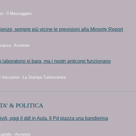
si - Il Messaggero
enze, sempre più vicine le previsioni alla Minority Report
vazza - Avvenire
 laboratorio si bara, ma i nostri anticorpi funzionano
 Vaccarino - La Stampa Tuttoscienze
TA' & POLITICA
ivili, oggi il ddl in Aula. Il Pd piazza una bandierina
ariello - Avvenire