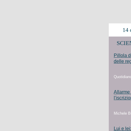
14 o
SCIEN
Pillola 
delle re
Quotidian
Allarme 
l'iscrizi
Michele B
Lui e lei