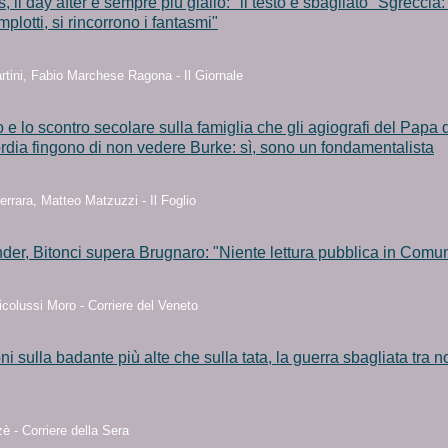
s, il day after è sempre più giallo: "il testo è sbagliato" Sgreccia
mplotti, si rincorrono i fantasmi"
rtini, Fabio Marchese Ragona - Il Giornale
o e lo scontro secolare sulla famiglia che gli agiografi del Papa 
rdia fingono di non vedere Burke: sì, sono un fondamentalista
errara, Matteo Matzuzzi - Il Foglio
nder, Bitonci supera Brugnaro: "Niente lettura pubblica in Comu
colussi Moro - Corriere del Veneto
ni sulla badante più alte che sulla tata, la guerra sbagliata tra n
è - Corriere della Sera