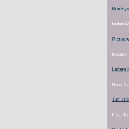
Bordeyne
Luciano M
Ricreare
Massimo F
Lettera 
Gianni Car
Tutti i 
Paolo Rod