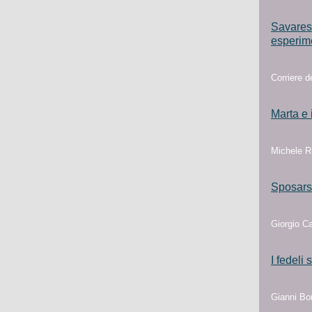
Savarese
esperim
Corriere 
Marta e 
Michele Ru
Sposarsi
Giorgio C
I fedeli
Gianni Bor