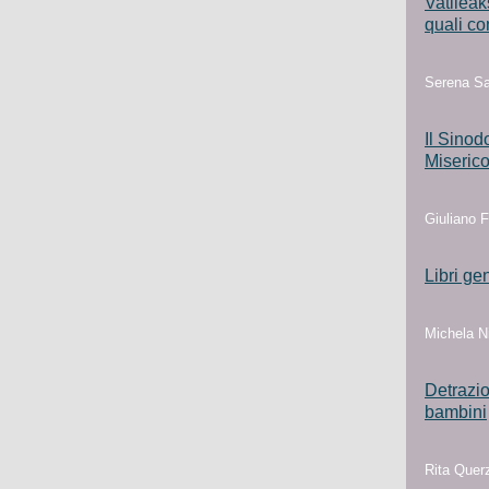
Vatileak
quali co
Serena Sa
Il Sinod
Miserico
Giuliano F
Libri ge
Michela Ni
Detrazio
bambini
Rita Querz