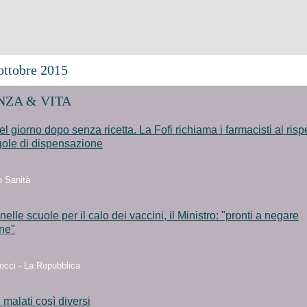
ttobre 2015
ZA & VITA
del giorno dopo senza ricetta. La Fofi richiama i farmacisti al risp
gole di dispensazione
o Sanità
nelle scuole per il calo dei vaccini, il Ministro: "pronti a negare
one"
occi - La Repubblica
: malati così diversi