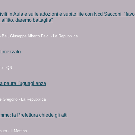
ivili in Aula e sulle adozioni è subito lite con Ncd Sacconi: "favo
n affitto, daremo battaglia"
 Bei, Giuseppe Alberto Falci - La Repubblica
o dimezzato
lo - QN
a paura l'uguaglianza
e Gregorio - La Repubblica
e: la Prefettura chiede gli atti
uto - Il Mattino