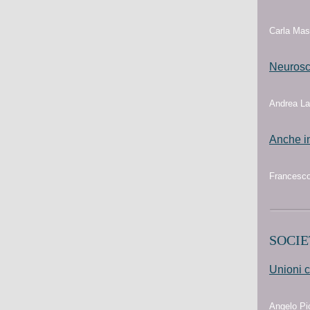
Carla Mas
Neurosci
Andrea La
Anche in
Francesco
SOCIE
Unioni c
Angelo Pic