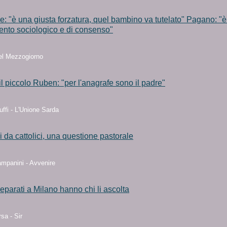
: "è una giusta forzatura, quel bambino va tutelato" Pagano: "è
ento sociologico e di consenso"
del Mezzogiorno
il piccolo Ruben: "per l'anagrafe sono il padre"
ffi - L'Unione Sarda
 da cattolici, una questione pastorale
ampanini - Avvenire
 separati a Milano hanno chi li ascolta
sa - Sir