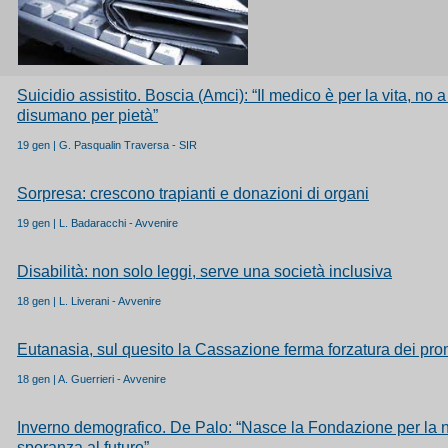
Suicidio assistito. Boscia (Amci): “Il medico è per la vita, no a
disumano per pietà”
19 gen | G. Pasqualin Traversa - SIR
Sorpresa: crescono trapianti e donazioni di organi
19 gen | L. Badaracchi - Avvenire
Disabilità: non solo leggi, serve una società inclusiva
18 gen | L. Liverani - Avvenire
Eutanasia, sul quesito la Cassazione ferma forzatura dei pro
18 gen | A. Guerrieri - Avvenire
Inverno demografico. De Palo: “Nasce la Fondazione per la na
speranza al futuro”