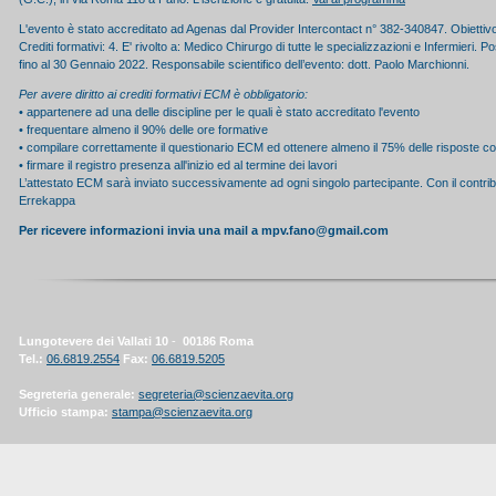
L'evento è stato accreditato ad Agenas dal Provider Intercontact n° 382-340847. Obietti
Crediti formativi: 4. E' rivolto a: Medico Chirurgo di tutte le specializzazioni e Infermieri. Pos
fino al 30 Gennaio 2022. Responsabile scientifico dell’evento: dott. Paolo Marchionni.
Per avere diritto ai crediti formativi ECM è obbligatorio:
• appartenere ad una delle discipline per le quali è stato accreditato l'evento
• frequentare almeno il 90% delle ore formative
• compilare correttamente il questionario ECM ed ottenere almeno il 75% delle risposte co
• firmare il registro presenza all'inizio ed al termine dei lavori
L’attestato ECM sarà inviato successivamente ad ogni singolo partecipante. Con il contrib
Errekappa
Per ricevere informazioni invia una mail a mpv.fano@gmail.com
Lungotevere dei Vallati 10
-
00186 Roma
Tel.:
06.6819.2554
Fax:
06.6819.5205
Segreteria generale:
segreteria@scienzaevita.org
Ufficio stampa:
stampa@scienzaevita.org