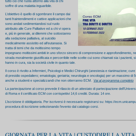
tutto ciò che ruota attorno alla vita di chi
soffre di una malattia inguaribile.
L’obiettivo è quello di sgombrare il campo dai
tanti fraintendimenti e cattive applicazioni che
sono andati sedimentandosi sul ruolo
attribuito alle Cure Palliative ed a chi vi opera
e, più in generale, ai dilemmi che sottostanno
alla sedazione palliativa, al suicidio
medicalmente assistito ed all’eutanasia. Si
tratta di temi che da moltissimo tempo
impegnano moltissimi ambiti in uno sforzo sincero di comprensione e approfondimento, nel
strada moralmente giustificata e percorribile nelle scelte cui sono chiamati sia i pazienti, sia
hanno in cura, sia la società civile in quanto tale.
Il corso è rivolto a Infermieri, Psicologi e Medici Chirurghi (anestesia e rianimazione; cure
di presidio ospedaliero; ematologia; geriatria; neurologia e oncologia) per un massimo di 5
anche a studenti e specializzandi che non otterranno ECM.
Vai al programma completo
La partecipazione al corso prevede il rilascio di un attestato di partecipazione dell’Univ
di Roma e il certificato ECM con corrispettivi 14,6 crediti. Durata: 14 ore.
L’iscrizione è obbligatoria. Per iscriversi è necessario registrarsi su: https://ecm.unicamp
procedura di iscrizione selezionando l’evento dal catalogo corsi.
GIORNATA PER LA VITA | CUSTODIRE LA VITA