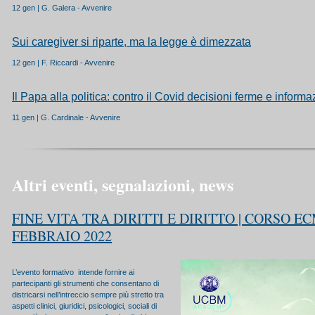
12 gen | G. Galera - Avvenire
Sui caregiver si riparte, ma la legge è dimezzata
12 gen | F. Riccardi - Avvenire
Il Papa alla politica: contro il Covid decisioni ferme e inform
11 gen | G. Cardinale - Avvenire
Altri eventi, segnalazioni, news
FINE VITA TRA DIRITTI E DIRITTO | CORSO ECM
FEBBRAIO 2022
L’evento formativo intende fornire ai
partecipanti gli strumenti che consentano di
districarsi nell’intreccio sempre più stretto tra
aspetti clinici, giuridici, psicologici, sociali di