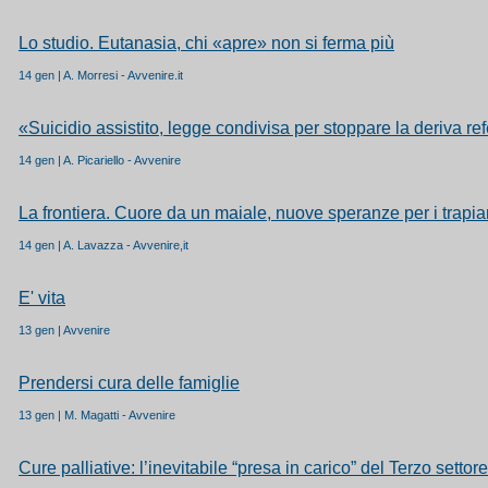
Lo studio. Eutanasia, chi «apre» non si ferma più
14 gen | A. Morresi - Avvenire.it
«Suicidio assistito, legge condivisa per stoppare la deriva re
14 gen | A. Picariello - Avvenire
La frontiera. Cuore da un maiale, nuove speranze per i trapia
14 gen | A. Lavazza - Avvenire,it
E' vita
13 gen | Avvenire
Prendersi cura delle famiglie
13 gen | M. Magatti - Avvenire
Cure palliative: l’inevitabile “presa in carico” del Terzo settore