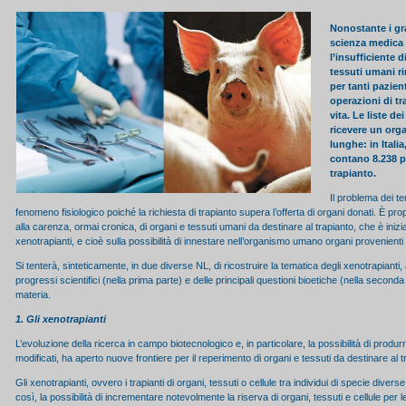
Nonostante i gr
scienza medica i
l’insufficiente d
tessuti umani r
per tanti pazien
operazioni di tr
vita. Le liste de
ricevere un orga
lunghe: in Italia
contano 8.238 pa
trapianto.
Il problema dei te
fenomeno fisiologico poiché la richiesta di trapianto supera l’offerta di organi donati. È prop
alla carenza, ormai cronica, di organi e tessuti umani da destinare al trapianto, che è inizia
xenotrapianti, e cioè sulla possibilità di innestare nell’organismo umano organi provenienti 
Si tenterà, sinteticamente, in due diverse NL, di ricostruire la tematica degli xenotrapianti, a
progressi scientifici (nella prima parte) e delle principali questioni bioetiche (nella second
materia.
1. Gli xenotrapianti
L’evoluzione della ricerca in campo biotecnologico e, in particolare, la possibilità di prod
modificati, ha aperto nuove frontiere per il reperimento di organi e tessuti da destinare al t
Gli xenotrapianti, ovvero i trapianti di organi, tessuti o cellule tra individui di specie dive
così, la possibilità di incrementare notevolmente la riserva di organi, tessuti e cellule per l