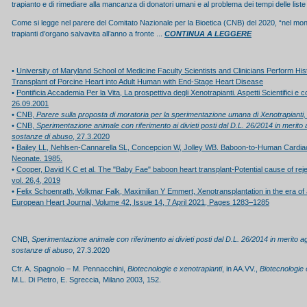
trapianto e di rimediare alla mancanza di donatori umani e al problema dei tempi delle liste 
Come si legge nel parere del Comitato Nazionale per la Bioetica (CNB) del 2020
, “nel m
trapianti d’organo salvavita all’anno a fronte ...
CONTINUA A LEGGERE
•
University of Maryland School of Medicine Faculty Scientists and Clinicians Perform His
Transplant of Porcine Heart into Adult Human with End-Stage Heart Disease
•
Pontificia Accademia Per la Vita, La prospettiva degli Xenotrapianti. Aspetti Scientifici e 
26.09.2001
•
CNB,
Parere sulla proposta di moratoria per la sperimentazione umana di
Xenotrapianti
•
CNB,
Sperimentazione animale con riferimento ai divieti posti dal D.L. 26/2014 in merito a
sostanze di abuso
, 27.3.2020
•
Bailey LL, Nehlsen-Cannarella SL, Concepcion W, Jolley WB. Baboon-to-Human Cardiac
Neonate. 1985.
•
Cooper, David K C et al. The "Baby Fae" baboon heart transplant-Potential cause of reje
vol. 26,4, 2019
•
Felix Schoenrath, Volkmar Falk, Maximilian Y Emmert, Xenotransplantation in the era of
European Heart Journal, Volume 42, Issue 14, 7 April 2021, Pages 1283–1285
CNB,
Sperimentazione animale con riferimento ai divieti posti dal D.L. 26/2014 in merito agl
sostanze di abuso
, 27.3.2020
Cfr. A. Spagnolo – M. Pennacchini,
Biotecnologie e xenotrapianti
, in AA.VV.,
Biotecnologie 
M.L. Di Pietro, E. Sgreccia, Milano 2003, 152.