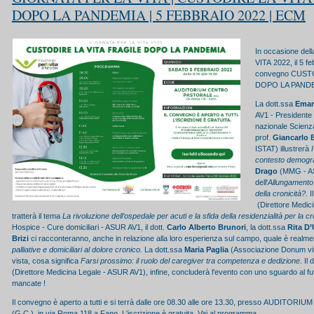
DOPO LA PANDEMIA | 5 FEBBRAIO 2022 | ECM
In occasione de
VITA 2022, il 5 fe
convegno CUST
DOPO LA PANDE
La dott.ssa
Eman
AV1 - Presidente
nazionale Scienza 
prof.
Giancarlo 
ISTAT) illustrerà
contesto demogra
Drago
(MMG - AS
dell'
Allungamento 
della cronicità?.
Il
(Direttore Medi
tratterà il tema
La rivoluzione dell’ospedale per
acuti e la sfida della residenzialità
per la cr
Hospice - Cure domiciliari - ASUR AV1, il dott.
Carlo Alberto Brunori
, la dott.ssa
Rita D
Brizi
ci racconteranno, anche in relazione alla loro esperienza sul campo, quale è realm
palliative e
domiciliari al dolore cronico.
La dott.ssa
Maria Paglia
(Associazione Donum vita
vista, cosa significa
Farsi prossimo: il ruolo del caregiver tra competenza e dedizione
. Il 
(Direttore Medicina Legale - ASUR AV1), infine, concluderà l'evento con uno sguardo al f
mancate !
Il convegno è aperto a tutti e si terrà dalle ore 08.30 alle ore 13.30, presso AUDI
(G.C.), in via Roma 118 a Fano. L'iscrizione è gratuita.
Vai al programma