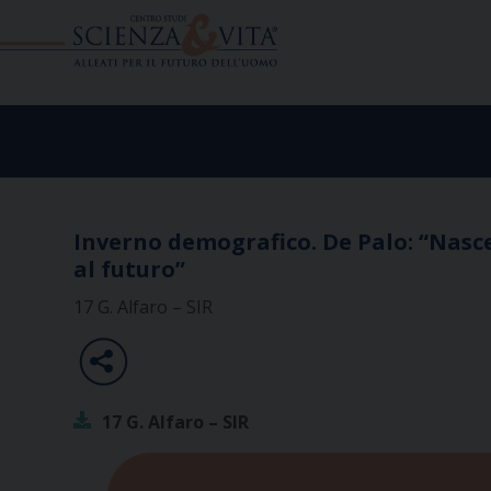
Skip
to
content
Inverno demografico. De Palo: “Nasce
al futuro”
17 G. Alfaro – SIR
17 G. Alfaro – SIR