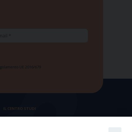
ail
 Regolamento UE 2016/679
IL CENTRO STUDI
La nostra storia
Statuto