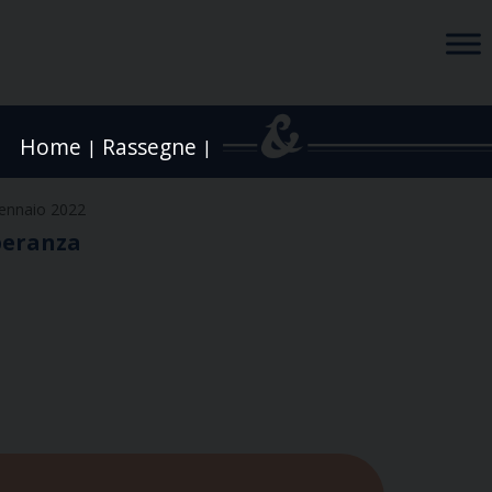
Home
Rassegne
|
|
ennaio 2022
speranza