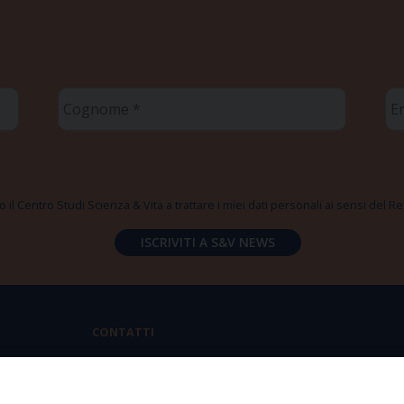
Cognome
Em
*
*
 il Centro Studi Scienza & Vita a trattare i miei dati personali ai sensi del
CONTATTI
Via Aurelia 796 | 00165 Roma