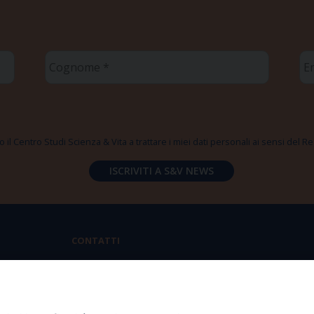
Cognome
Em
*
*
 il Centro Studi Scienza & Vita a trattare i miei dati personali ai sensi del
CONTATTI
Via Aurelia 796 | 00165 Roma
(+39) 06.6819.2554