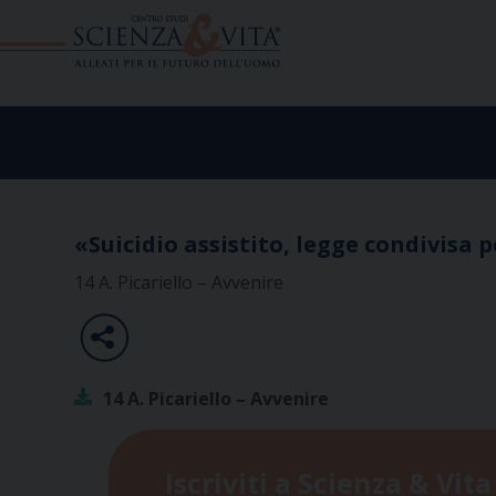
Skip
to
content
«Suicidio assistito, legge condivisa 
14 A. Picariello – Avvenire
14 A. Picariello – Avvenire
Iscriviti a Scienza & Vita