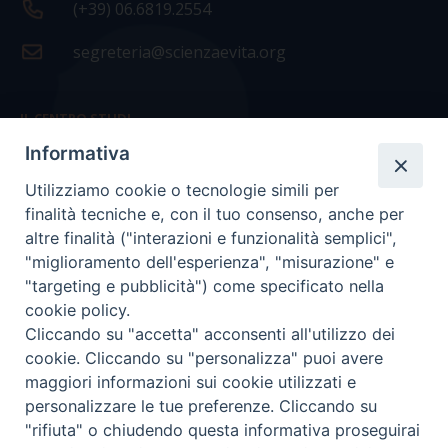
(+39) 06.6819.2554
segreteria@scienzaevita.org
IL CENTRO STUDI
Informativa
La nostra storia
Utilizziamo cookie o tecnologie simili per
Statuto
finalità tecniche e, con il tuo consenso, anche per
Presidenza e ufficio presidenza
altre finalità ("interazioni e funzionalità semplici",
"miglioramento dell'esperienza", "misurazione" e
Consiglio scientifico
"targeting e pubblicità") come specificato nella
cookie policy.
Coordinamento nazionale
Cliccando su "accetta" acconsenti all'utilizzo dei
cookie. Cliccando su "personalizza" puoi avere
maggiori informazioni sui cookie utilizzati e
personalizzare le tue preferenze. Cliccando su
"rifiuta" o chiudendo questa informativa proseguirai
COPYRIGHT Scienza & Vita - C.F
96600690588
- Tutti i