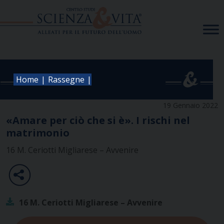
Skip
to
content
|
|
Home
Rassegne
19 Gennaio 2022
«Amare per ciò che si è». I rischi nel
matrimonio
16 M. Ceriotti Migliarese – Avvenire
16 M. Ceriotti Migliarese – Avvenire