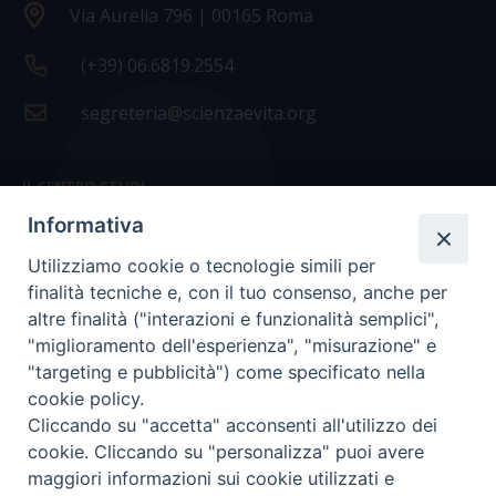
Via Aurelia 796 | 00165 Roma
(+39) 06.6819.2554
segreteria@scienzaevita.org
IL CENTRO STUDI
Informativa
La nostra storia
Utilizziamo cookie o tecnologie simili per
Statuto
finalità tecniche e, con il tuo consenso, anche per
Presidenza e ufficio presidenza
altre finalità ("interazioni e funzionalità semplici",
"miglioramento dell'esperienza", "misurazione" e
Consiglio scientifico
"targeting e pubblicità") come specificato nella
cookie policy.
Coordinamento nazionale
Cliccando su "accetta" acconsenti all'utilizzo dei
cookie. Cliccando su "personalizza" puoi avere
maggiori informazioni sui cookie utilizzati e