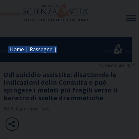
Skip
to
content
|
|
Home
Rassegne
15 Dicembre 2021
Ddl suicidio assistito: disattende le
indicazioni della Consulta e può
spingere i malati più fragili verso il
baratro di scelte drammatiche
13 A. Gambino – SIR