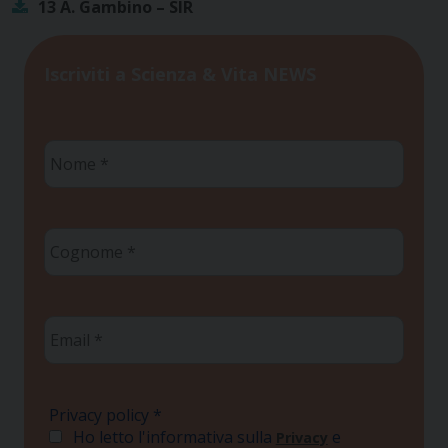
13 A. Gambino – SIR
Iscriviti a Scienza & Vita NEWS
Nome
*
Cognome
*
Email
*
Privacy policy
*
Ho letto l'informativa sulla
e
Privacy