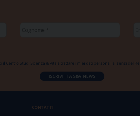
Cognome
Em
*
*
 il Centro Studi Scienza & Vita a trattare i miei dati personali ai sensi del
CONTATTI
Via Aurelia 796 | 00165 Roma
(+39) 06.6819.2554