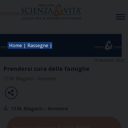
Skip
to
content
|
|
Home
Rassegne
19 Gennaio 2022
Prendersi cura delle famiglie
13 M. Magatti – Avvenire
13 M. Magatti – Avvenire
Iscriviti a Scienza & Vita NEWS