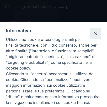
segreteria@scienzaevita.org
IL CENTRO STUDI
Informativa
La nostra storia
Utilizziamo cookie o tecnologie simili per
Statuto
finalità tecniche e, con il tuo consenso, anche per
Presidenza e ufficio presidenza
altre finalità ("interazioni e funzionalità semplici",
"miglioramento dell'esperienza", "misurazione" e
Consiglio scientifico
"targeting e pubblicità") come specificato nella
cookie policy.
Coordinamento nazionale
Cliccando su "accetta" acconsenti all'utilizzo dei
cookie. Cliccando su "personalizza" puoi avere
maggiori informazioni sui cookie utilizzati e
personalizzare le tue preferenze. Cliccando su
"rifiuta" o chiudendo questa informativa proseguirai
COPYRIGHT Scienza & Vita - C.F
96600690588
- Tutti i
la navigazione installando i soli cookie tecnici.
diritti -
Privacy
-
Credits