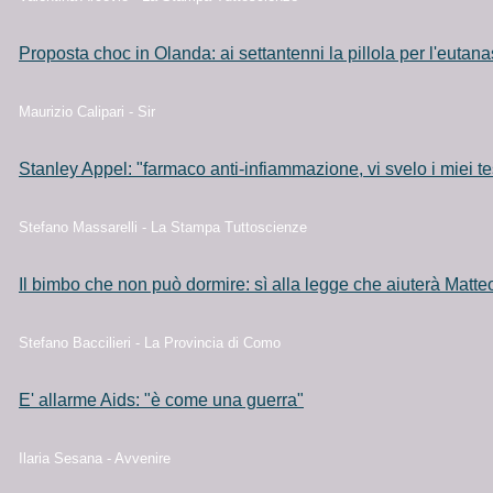
Proposta choc in Olanda: ai settantenni la pillola per l'eutana
Maurizio Calipari - Sir
Stanley Appel: "farmaco anti-infiammazione, vi svelo i miei te
Stefano Massarelli - La Stampa Tuttoscienze
Il bimbo che non può dormire: sì alla legge che aiuterà Matte
Stefano Baccilieri - La Provincia di Como
E' allarme Aids: "è come una guerra"
Ilaria Sesana - Avvenire