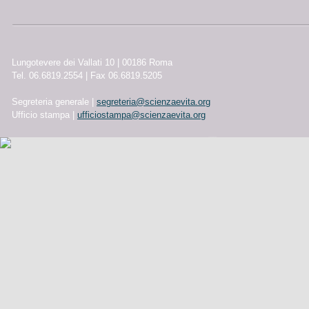
Lungotevere dei Vallati 10 | 00186 Roma
Tel. 06.6819.2554 | Fax 06.6819.5205
Segreteria generale |
segreteria@scienzaevita.org
Ufficio stampa |
ufficiostampa@scienzaevita.org