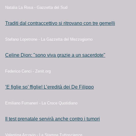
Natalia La Rosa - Gazzetta del Sud
Traditi dal contraccettivo si ritrovano con tre gemelli
Stefano Lopetrone - La Gazzetta del Mezzogiorno
Celine Dion: "sono viva grazie a un sacerdote"
Federico Cenci - Zenit.org
’E figlie so’ ffiglie! L’eredità dei De Filippo
Emiliano Fumaneri - La Croce Quotidiano
Il test prenatale servirà anche contro i tumori
Valentina Arcovio - La Stampa Tuttoscienze