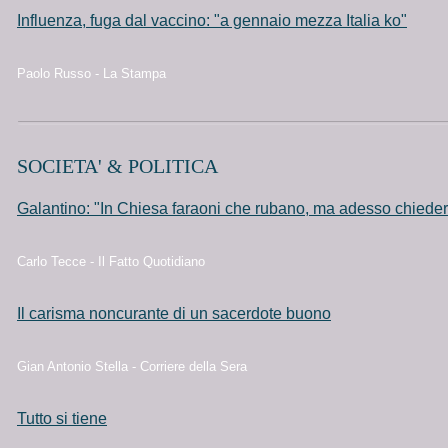
Influenza, fuga dal vaccino: "a gennaio mezza Italia ko"
Paolo Russo - La Stampa
SOCIETA' & POLITICA
Galantino: "In Chiesa faraoni che rubano, ma adesso chiede
Carlo Tecce - Il Fatto Quotidiano
Il carisma noncurante di un sacerdote buono
Gian Antonio Stella - Corriere della Sera
Tutto si tiene