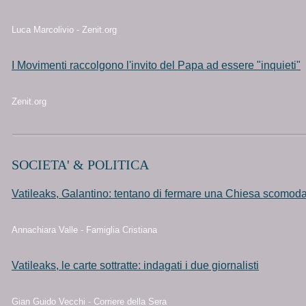
Luca Marcolivio - Zenit.org
I Movimenti raccolgono l'invito del Papa ad essere "inquieti"
Zenit.org
SOCIETA' & POLITICA
Vatileaks, Galantino: tentano di fermare una Chiesa scomod
Annachiara Valle - Famiglia Cristiana
Vatileaks, le carte sottratte: indagati i due giornalisti
Gian Guido Vecchi - Corriere della Sera