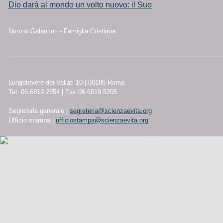
Dio darà al mondo un volto nuovo: il Suo
Nunzio Galantino - Famiglia Cristiana
Lungotevere dei Vallati 10 | 00186 Roma
Tel. 06.6819.2554 | Fax 06.6819.5205
Segreteria generale |
segreteria@scienzaevita.org
Ufficio stampa |
ufficiostampa@scienzaevita.org