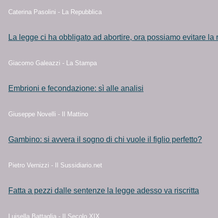
Caterina Pasolini - La Repubblica
La legge ci ha obbligato ad abortire, ora possiamo evitare la 
Giacomo Galeazzi - La Stampa
Embrioni e fecondazione: sì alle analisi
Giuseppe Novelli - Il Mattino
Gambino: si avvera il sogno di chi vuole il figlio perfetto?
Pietro Vernizzi - Il Sussidiario.net
Fatta a pezzi dalle sentenze la legge adesso va riscritta
Luisella Battaglia - Il Secolo XIX