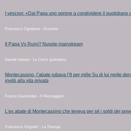
I vescovi: «Dal Papa uno sprone a condividere il quotidiano 
Francesco Ognibene - Avvenire
Il Papa Vs Ruini? Nuvole mainstream
Davide Vairani - La Croce quotidiano
Montecassino, l’abate rubava l’8 per mille Su di lui molte de
invitò alla vita privata
Franca Giansoldati - Il Messaggero
L'ex abate di Montecassino che teneva per sé i soldi dei pove
Francesco Grignetti - La Stampa