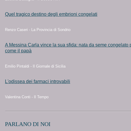
Quel tragico destino degli embrioni congelati
Renzo Caseri - La Provincia di Sondrio
A Messina Carla vince la sua sfida: nata da seme congelato 
come il papà
Emilio Pintaldi - Il Giornale di Sicilia
L'odissea dei farmaci introvabili
Valentina Conti - Il Tempo
PARLANO DI NOI