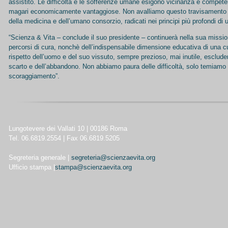
assistito. Le difficoltà e le sofferenze umane esigono vicinanza e compete
magari economicamente vantaggiose. Non avalliamo questo travisamento d
della medicina e dell’umano consorzio, radicati nei principi più profondi di 
“Scienza & Vita – conclude il suo presidente – continuerà nella sua missio
percorsi di cura, nonchè dell’indispensabile dimensione educativa di una cu
rispetto dell’uomo e del suo vissuto, sempre prezioso, mai inutile, escluden
scarto e dell’abbandono. Non abbiamo paura delle difficoltà, solo temiamo l
scoraggiamento”.
Lungotevere dei Vallati 10 | 00186 Roma
Tel. 06.6819.2554 | Fax 06.6819.5205
Segreteria generale |
segreteria@scienzaevita.org
Ufficio stampa |
stampa@scienzaevita.org