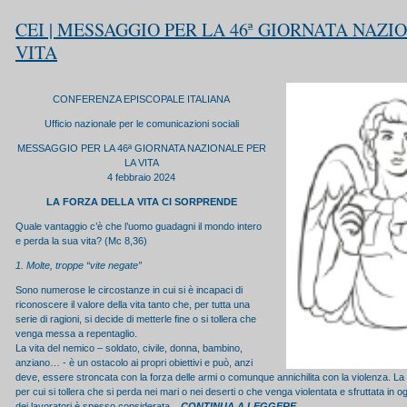
CEI | MESSAGGIO PER LA 46ª GIORNATA NAZI
VITA
CONFERENZA EPISCOPALE ITALIANA
Ufficio nazionale per le comunicazioni sociali
MESSAGGIO PER LA 46ª GIORNATA NAZIONALE PER
LA VITA
4 febbraio 2024
LA FORZA DELLA VITA CI SORPRENDE
Quale vantaggio c’è che l’uomo guadagni il mondo intero
e perda la sua vita? (Mc 8,36)
1. Molte, troppe “vite negate”
Sono numerose le circostanze in cui si è incapaci di
riconoscere il valore della vita tanto che, per tutta una
serie di ragioni, si decide di metterle fine o si tollera che
venga messa a repentaglio.
La vita del nemico – soldato, civile, donna, bambino,
anziano… - è un ostacolo ai propri obiettivi e può, anzi
deve, essere stroncata con la forza delle armi o comunque annichilita con la violenza. La 
per cui si tollera che si perda nei mari o nei deserti o che venga violentata e sfruttata in o
dei lavoratori è spesso considerata...
CONTINUA A LEGGERE