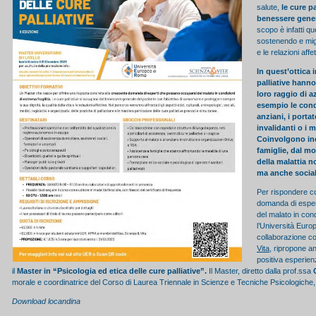
salute,
le cure p
benessere gener
scopo è infatti que
sostenendo e migli
e le relazioni affet
In quest’ottica 
palliative hann
loro raggio di 
esempio le condi
anziani, i portat
invalidanti o i m
Coinvolgono ino
famiglie, dal m
della malattia n
ma anche social
Per rispondere c
domanda di esper
del malato in cond
l’Università Euro
collaborazione con
Vita
, ripropone a
positiva esperien
il
Master in “Psicologia ed etica delle cure palliative”.
Il Master, diretto dalla prof.ssa
morale e coordinatrice del Corso di Laurea Triennale in Scienze e Tecniche Psicologiche,
Download locandina