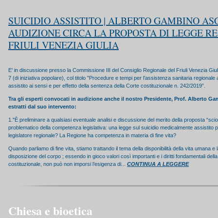
SUICIDIO ASSISTITO | ALBERTO GAMBINO AS
AUDIZIONE CIRCA LA PROPOSTA DI LEGGE R
FRIULI VENEZIA GIULIA
E' in discussione presso la Commissione III del Consiglio Regionale del Friuli Venezia Giuli
7 (di iniziativa popolare), col titolo "Procedure e tempi per l’assistenza sanitaria regionale
assistito ai sensi e per effetto della sentenza della Corte costituzionale n. 242/2019”.
Tra gli esperti convocati in audizione anche il nostro Presidente, Prof. Alberto G
estratti dal suo intervento:
1."È preliminare a qualsiasi eventuale analisi e discussione del merito della proposta “sciog
problematico della competenza legislativa: una legge sul suicidio medicalmente assistito 
legislatore regionale? La Regione ha competenza in materia di fine vita?
Quando parliamo di fine vita, stiamo trattando il tema della disponibilità della vita umana e la
disposizione del corpo ; essendo in gioco valori così importanti e i diritti fondamentali dell
costituzionale, non può non imporsi l’esigenza di...
CONTINUA A LEGGERE
Chiesa e bioetica