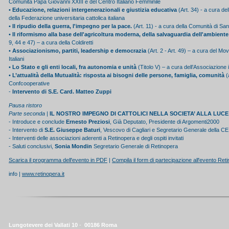
Comunità Papa Giovanni XXIII e del Centro Italiano Femminile
•
Educazione, relazioni intergenerazionali e giustizia educativa
(Art. 34) - a cura dell
della Federazione universitaria cattolica italiana
•
Il ripudio della guerra, l'impegno per la pace.
(Art. 11) - a cura della Comunità di San
•
Il riformismo alla base dell'agricoltura moderna, della salvaguardia dell'ambiente 
9, 44 e 47) – a cura della Coldiretti
•
Associazionismo, partiti, leadership e democrazia
(Art. 2 - Art. 49) – a cura del Mov
Italiani
•
Lo Stato e gli enti locali, fra autonomia e unità
(Titolo V) – a cura dell’Associazione i
•
L’attualità della Mutualità: risposta ai bisogni delle persone, famiglia, comunità
(a
Confcooperative
-
Intervento di S.E. Card. Matteo Zuppi
Pausa ristoro
Parte seconda |
IL NOSTRO IMPEGNO DI CATTOLICI NELLA SOCIETA’ ALLA LUC
- Introduce e conclude
Ernesto Preziosi
, Già Deputato, Presidente di Argomenti2000
- Intervento di
S.E. Giuseppe Baturi
, Vescovo di Cagliari e Segretario Generale della CE
- Interventi delle associazioni aderenti a Retinopera e degli ospiti invitati
- Saluti conclusivi,
Sonia Mondin
Segretario Generale di Retinopera
Scarica il programma dell'evento in PDF
|
Compila il form di partecipazione all'evento Ret
info |
www.retinopera.it
Lungotevere dei Vallati 10
-
00186 Roma