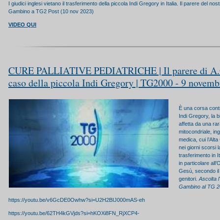
I giudici inglesi vietano il trasferimento della piccola Indi Gregory in Italia. Il parere del no
Gambino a TG2 Post (10 nov 2023)
VIDEO QUI
CURE PALLIATIVE PEDIATRICHE | Il parere di A.
caso della piccola Indi Gregory | TG2000 - 9 novem
È una corsa contr
Indi Gregory, la 
affetta da una rar
mitocondriale, ing
medica, cui l’Alt
nei giorni scorsi l
trasferimento in I
in particolare al
Gesù, secondo il
genitori.
Ascolta l
Gambino al TG 
https://youtu.be/v6GcDE0Owhw?si=U2H2BIJ000mAS-eh
https://youtu.be/62TH4kGVjds?si=hKOXi8FN_RjXCP4-