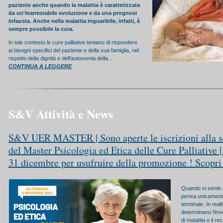
paziente anche quando la malattia è caratterizzata
da un'inarrestabile evoluzione e da una prognosi
infausta. Anche nella malattia inguaribile, infatti, è
sempre possibile la cura.
In tale contesto le cure palliative tentano di rispondere
ai bisogni specifici del paziente e della sua famiglia, nel
rispetto della dignità e dell'autonomia della...
CONTINUA A LEGGERE
S&V Attività e News
S&V UER MASTER | Sono aperte le iscrizioni alla s
del Master Psicologia ed Etica delle Cure Palliative | 
31 dicembre per usufruire della promozione ! Scopri d
Quando si sente pa
pensa unicamente 
terminale. In rea
determinano l’inv
di malattia o il re