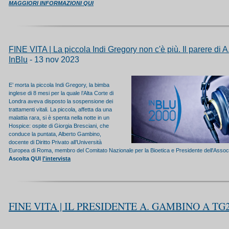
MAGGIORI INFORMAZIONI QUI
FINE VITA | La piccola Indi Gregory non c'è più. Il parere di
InBlu
- 13 nov 2023
E’ morta la piccola Indi Gregory, la bimba
inglese di 8 mesi per la quale l’Alta Corte di
Londra aveva disposto la sospensione dei
trattamenti vitali. La piccola, affetta da una
malattia rara, si è spenta nella notte in un
Hospice: ospite di Giorgia Bresciani, che
conduce la puntata, Alberto Gambino,
docente di Diritto Privato all’Università
Europea di Roma, membro del Comitato Nazionale per la Bioetica e Presidente dell'Assoc
Ascolta QUI
l'intervista
FINE VITA | IL PRESIDENTE A. GAMBINO A TG