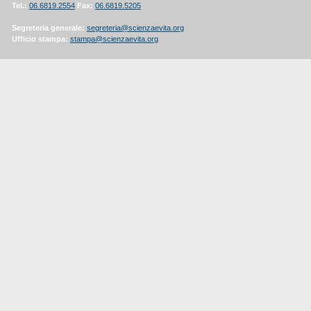
Tel.:
06.6819.2554
Fax:
06.6819.5205
Segreteria generale:
segreteria@scienzaevita.org
Ufficio stampa:
stampa@scienzaevita.org