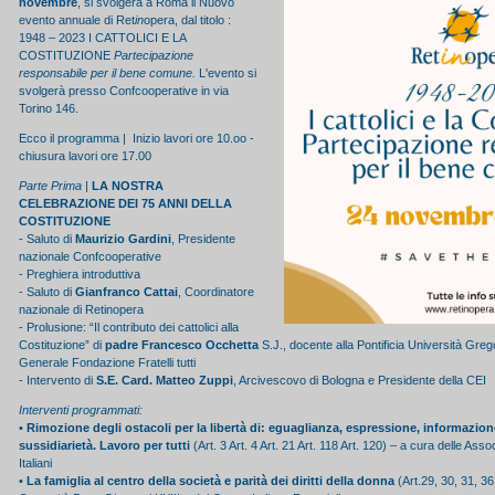
novembre
, si svolgerà a Roma il Nuovo
evento annuale di Ret
in
opera, dal titolo :
1948 – 2023 I CATTOLICI E LA
COSTITUZIONE
Partecipazione
responsabile per il bene comune.
L'evento si
svolgerà presso Confcooperative in via
Torino 146.
Ecco il programma | Inizio lavori ore 10.oo -
chiusura lavori ore 17.00
Parte Prima |
LA NOSTRA
CELEBRAZIONE DEI 75 ANNI DELLA
COSTITUZIONE
- Saluto di
Maurizio Gardini
, Presidente
nazionale Confcooperative
- Preghiera introduttiva
- Saluto di
Gianfranco Cattai
, Coordinatore
nazionale di Retinopera
- Prolusione: “Il contributo dei cattolici alla
Costituzione” di
padre Francesco Occhetta
S.J., docente alla Pontificia Università Greg
Generale Fondazione Fratelli tutti
- Intervento di
S.E. Card. Matteo Zuppi
, Arcivescovo di Bologna e Presidente della CEI
Interventi programmati:
•
Rimozione degli ostacoli per la libertà di: eguaglianza, espressione, informazion
sussidiarietà. Lavoro per tutti
(Art. 3 Art. 4 Art. 21 Art. 118 Art. 120) – a cura delle Asso
Italiani
•
La famiglia al centro della società e parità dei diritti della donna
(Art.29, 30, 31, 36