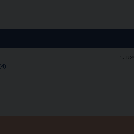
15 No
(4)