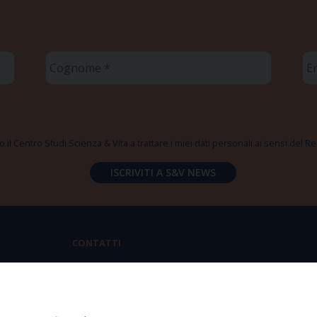
Cognome
Em
*
*
 il Centro Studi Scienza & Vita a trattare i miei dati personali ai sensi del
CONTATTI
Via Aurelia 796 | 00165 Roma
(+39) 06.6819.2554