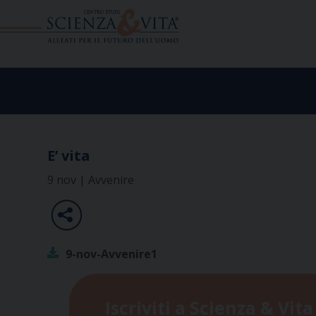
Skip
to
content
E’ vita
9 nov | Avvenire
9-nov-Avvenire1
Iscriviti a Scienza & Vita