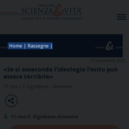
Skip
to
content
|
|
Home
Rassegne
15 Novembre 2023
«Se si asseconda l’ideologia l’esito può
essere terribile»
11 nov | F. Ognibene – Avvenire
11-nov-F.-Ognibene-Avvenire