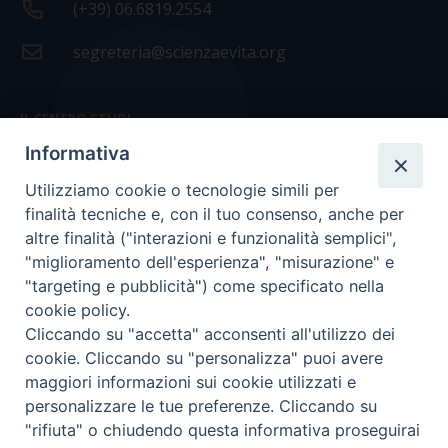
(+39) 06.6819.2554
segreteria@scienzaevita.org
IL CENTRO STUDI
Informativa
La nostra storia
Utilizziamo cookie o tecnologie simili per
Statuto
finalità tecniche e, con il tuo consenso, anche per
Presidenza e ufficio presidenza
altre finalità ("interazioni e funzionalità semplici",
"miglioramento dell'esperienza", "misurazione" e
Consiglio scientifico
"targeting e pubblicità") come specificato nella
cookie policy.
Coordinamento nazionale
Cliccando su "accetta" acconsenti all'utilizzo dei
cookie. Cliccando su "personalizza" puoi avere
maggiori informazioni sui cookie utilizzati e
personalizzare le tue preferenze. Cliccando su
"rifiuta" o chiudendo questa informativa proseguirai
COPYRIGHT Scienza & Vita - C.F
96600690588
- Tutti i