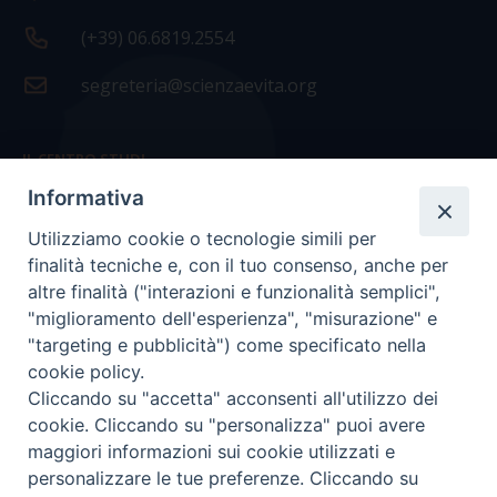
(+39) 06.6819.2554
segreteria@scienzaevita.org
IL CENTRO STUDI
Informativa
La nostra storia
Utilizziamo cookie o tecnologie simili per
Statuto
finalità tecniche e, con il tuo consenso, anche per
Presidenza e ufficio presidenza
altre finalità ("interazioni e funzionalità semplici",
"miglioramento dell'esperienza", "misurazione" e
Consiglio scientifico
"targeting e pubblicità") come specificato nella
cookie policy.
Coordinamento nazionale
Cliccando su "accetta" acconsenti all'utilizzo dei
cookie. Cliccando su "personalizza" puoi avere
maggiori informazioni sui cookie utilizzati e
personalizzare le tue preferenze. Cliccando su