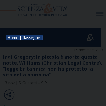
Skip
to
content
|
|
Home
Rassegne
15 Novembre 2023
Indi Gregory: la piccola è morta questa
notte. Williams (Christian Legal Centre),
“legge britannica non ha protetto la
vita della bambina”
13 nov | S. Guzzetti – SIR