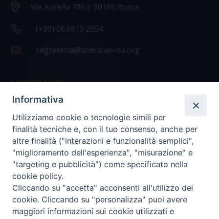
Via Aurelia 796 | 00165 Roma
(+39) 06.6819.2554
segreteria@scienzaevita.org
IL CENTRO STUDI
Informativa
La nostra storia
Utilizziamo cookie o tecnologie simili per
Statuto
finalità tecniche e, con il tuo consenso, anche per
Presidenza e ufficio presidenza
altre finalità ("interazioni e funzionalità semplici",
"miglioramento dell'esperienza", "misurazione" e
Consiglio scientifico
"targeting e pubblicità") come specificato nella
cookie policy.
Coordinamento nazionale
Cliccando su "accetta" acconsenti all'utilizzo dei
cookie. Cliccando su "personalizza" puoi avere
maggiori informazioni sui cookie utilizzati e