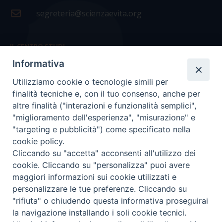
segreteria@scienzaevita.org
IL CENTRO STUDI
Informativa
La nostra storia
Utilizziamo cookie o tecnologie simili per
Statuto
finalità tecniche e, con il tuo consenso, anche per
Presidenza e ufficio presidenza
altre finalità ("interazioni e funzionalità semplici",
"miglioramento dell'esperienza", "misurazione" e
Consiglio scientifico
"targeting e pubblicità") come specificato nella
cookie policy.
Coordinamento nazionale
Cliccando su "accetta" acconsenti all'utilizzo dei
cookie. Cliccando su "personalizza" puoi avere
maggiori informazioni sui cookie utilizzati e
personalizzare le tue preferenze. Cliccando su
"rifiuta" o chiudendo questa informativa proseguirai
COPYRIGHT Scienza & Vita - C.F
96600690588
- Tutti i
la navigazione installando i soli cookie tecnici.
diritti -
Privacy
-
Credits