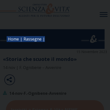
Skip
to
content
|
|
Home
Rassegne
15 Novembre 2023
«Storia che scuote il mondo»
14 nov | F. Ognibene – Avvenire
14-nov-F.-Ognibene-Avvenire
Iscriviti a Scienza & Vita NEWS