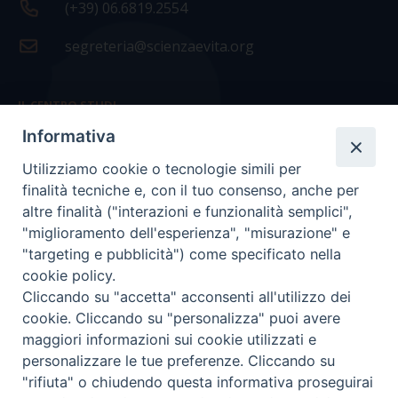
(+39) 06.6819.2554
segreteria@scienzaevita.org
IL CENTRO STUDI
Informativa
La nostra storia
Utilizziamo cookie o tecnologie simili per
Statuto
finalità tecniche e, con il tuo consenso, anche per
Presidenza e ufficio presidenza
altre finalità ("interazioni e funzionalità semplici",
"miglioramento dell'esperienza", "misurazione" e
Consiglio scientifico
"targeting e pubblicità") come specificato nella
cookie policy.
Coordinamento nazionale
Cliccando su "accetta" acconsenti all'utilizzo dei
cookie. Cliccando su "personalizza" puoi avere
maggiori informazioni sui cookie utilizzati e
personalizzare le tue preferenze. Cliccando su
"rifiuta" o chiudendo questa informativa proseguirai
COPYRIGHT Scienza & Vita - C.F
96600690588
- Tutti i