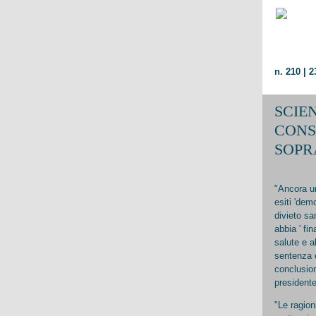
n. 2
10 | 
SCIE
CONS
SOPR
"Ancora un
esiti 'demo
divieto sa
abbia ' fi
salute e a
sentenza 
conclusio
presidente
"Le ragion