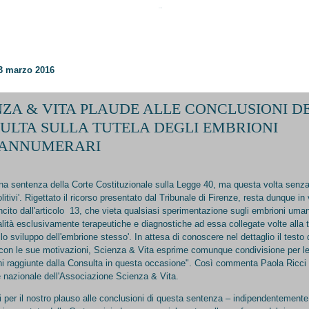
23 marzo 2016
NZA & VITA PLAUDE ALLE CONCLUSIONI D
ULTA SULLA TUTELA DEGLI EMBRIONI
ANNUMERARI
a sentenza della Corte Costituzionale sulla Legge 40, ma questa volta senza 
litivi'. Rigettato il ricorso presentato dal Tribunale di Firenze, resta dunque in 
ncito dall'articolo 13, che vieta qualsiasi sperimentazione sugli embrioni uma
nalità esclusivamente terapeutiche e diagnostiche ad essa collegate volte alla t
llo sviluppo dell'embrione stesso'. In attesa di conoscere nel dettaglio il testo 
con le sue motivazioni, Scienza & Vita esprime comunque condivisione per l
ni raggiunte dalla Consulta in questa occasione". Così commenta Paola Ricci 
 nazionale dell'Associazione Scienza & Vita.
i per il nostro plauso alle conclusioni di questa sentenza – indipendentemente