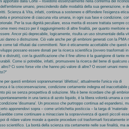
i apportate dalla Corte – risiedono essenzialmente nella conferma del ricono
 dell'embrione umano, prescindendo dalle modalità della sua generazione, e de
iritti. Scienza & Vita, infatti, continua a sostenere e diffondere l'esigenza etica
tutela e promozione di ciascuna vita umana, in ogni sua fase e condizione, c
rionale. Per la sua dignità peculiare, essa merita di essere trattata sempre c
ome mero mezzo per il raggiungimento di altre finalità, per quanto meritorie 
sere. Ancor più deprecabile, logicamente, risulta un uso strumentale della v
si danno o distruzione. Ciò vale anche per gli embrioni generati con la PMA m
', e come tali rifiutati dai committenti. Non è eticamente accettabile che questi 
viluppo possano essere donati per la ricerca scientifica (ovvero trasformati in 
i e distrutti), con la giustificazione che il fine ultimo è la guarigione di tante m
urabili. Come si potrebbe, infatti, promuovere la ricerca del bene di qualcuno 
 altro? Ci sono forse vite che hanno più valore di altre? O esseri umani meno 
tri?"
he per questi embrioni soprannumerari 'difettosi', attualmente l'unica via di
nza è la crioconservazione, condizione certamente indegna ed inaccettabile p
to più se senza prospettiva di soluzione. Ma è bene ricordare che gli embrion
pontaneamente in una tanica di azoto liquido, è la libera volontà umana a cost
 condizione 'disumana'. Un processo che purtroppo continua ad espandersi, m
 certo apponendovi sopra – come un'etichetta posticcia – la targa di 'materiale u
Sarebbe come continuare a minacciare la sopravvivenza di questi piccoli esse
oi di ridare valore morale a queste procedure col trasformarli forzatamente in '
sso scientifico. La bontà della scienza sta certamente nelle sue finalità, ma 