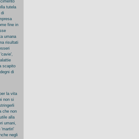
scimento
lla tutela
 di
ompresa
ome fine in
esse
ita umana
a risultati
esseri
'cavie',
alattie
a scapito
degni di
er la vita
i non si
ringerli
a che non
tile alla
ri umani,
martiri'
anche negli