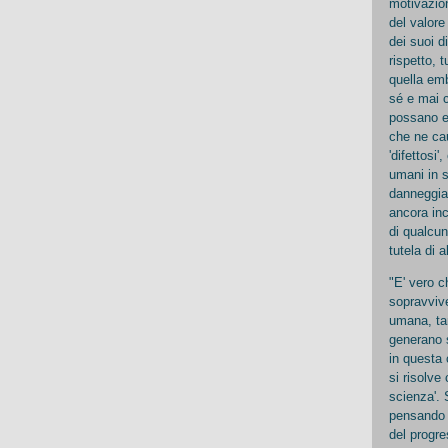
motivazion
del valore
dei suoi d
rispetto, 
quella emb
sé e mai c
possano es
che ne cau
'difettosi
umani in s
danneggiat
ancora inc
di qualcun
tutela di al
"E' vero c
sopravvive
umana, tan
generano s
in questa
si risolve
scienza'. 
pensando p
del progre