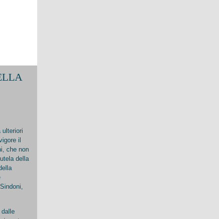
ELLA
ulteriori
vigore il
ni, che non
utela della
della
e
Sindoni,
 dalle