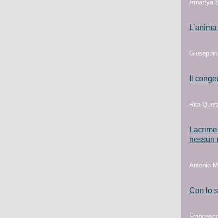
Amartya S
L’anima
Giuseppina
Il conge
Rita Querz
Lacrime 
nessun r
Antonio Ma
Con lo 
Francesco