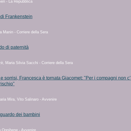
en - La Repubblica
 di Frankenstein
 Manin - Corriere della Sera
do di paternità
è, Maria Silvia Sacchi - Corriere della Sera
e sorrisi, Francesca è tornata Giacomet: "Per i compagni non c
ischio"
ria Mira, Vito Salinaro - Avvenire
sguardo dei bambini
 Ognibene - Avvenire