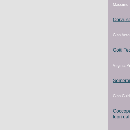
Massimo F
Corvi, s
Gian Anton
Gotti Te
Virginia Pi
Semeraro
Gian Guido
Coccopal
fuori da