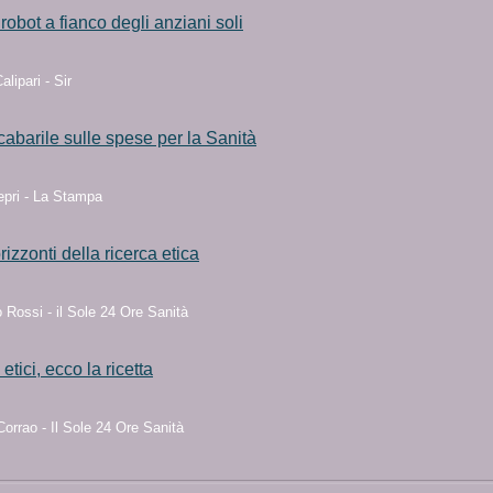
 robot a fianco degli anziani soli
alipari - Sir
cabarile sulle spese per la Sanità
epri - La Stampa
rizzonti della ricerca etica
Rossi - il Sole 24 Ore Sanità
etici, ecco la ricetta
orrao - Il Sole 24 Ore Sanità