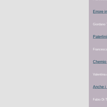
Errore i
Giordano T
Paterlin
Francesca
Chemio o
Valentina
Anche i 
Fabio Di 