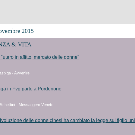
ovembre 2015
ZA & VITA
"utero in affitto, mercato delle donne"
aspiga - Avvenire
oga in Fvg parte a Pordenone
 Schettini - Messaggero Veneto
rivoluzione delle donne cinesi ha cambiato la legge sul figlio un