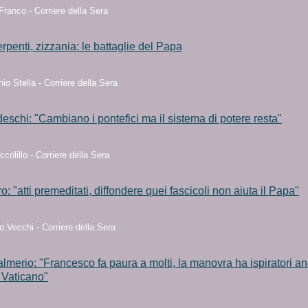
ranco - Corriere della Sera
erpenti, zizzania: le battaglie del Papa
io Stella - Corriere della Sera
deschi: "Cambiano i pontefici ma il sistema di potere resta"
ccolillo - Corriere della Sera
: "atti premeditati, diffondere quei fascicoli non aiuta il Papa"
 Vecchi - Corriere della Sera
merio: "Francesco fa paura a molti, la manovra ha ispiratori a
l Vaticano"