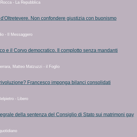
 Rocca - La Repubblica
d'Oltretevere. Non confondere giustizia con buonismo
io - Il Messaggero
o e il Corvo democratico. Il complotto senza mandanti
errara, Matteo Matzuzzi - il Foglio
rivoluzione? Francesco imponga bilanci consolidati
elpietro - Libero
tegrale della sentenza del Consiglio di Stato sui matrimoni gay
quotidiano