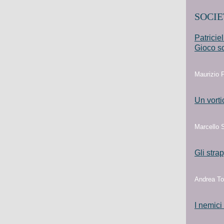
SOCIE
Patricie
Gioco s
Maurizio P
Un vorti
Marcello 
Gli stra
Andrea Tor
I nemici