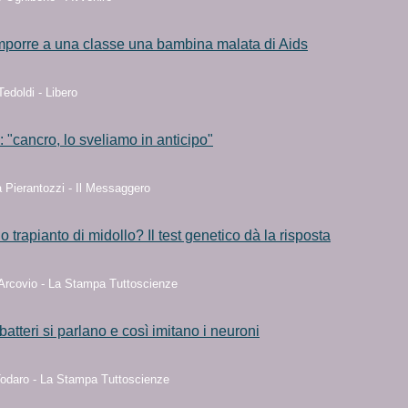
mporre a una classe una bambina malata di Aids
edoldi - Libero
i: "cancro, lo sveliamo in anticipo"
 Pierantozzi - Il Messaggero
 trapianto di midollo? Il test genetico dà la risposta
 Arcovio - La Stampa Tuttoscienze
batteri si parlano e così imitano i neuroni
Todaro - La Stampa Tuttoscienze