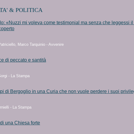
TA' & POLITICA
llo: «Nuzzi mi voleva come testimonial ma senza che leggessi il 
coperto
atriciello, Marco Tarquinio - Avvenire
ce di peccato e santità
Sorgi - La Stampa
ppi di Bergoglio in una Curia che non vuole perdere i suoi privile
nielli - La Stampa
 di una Chiesa forte