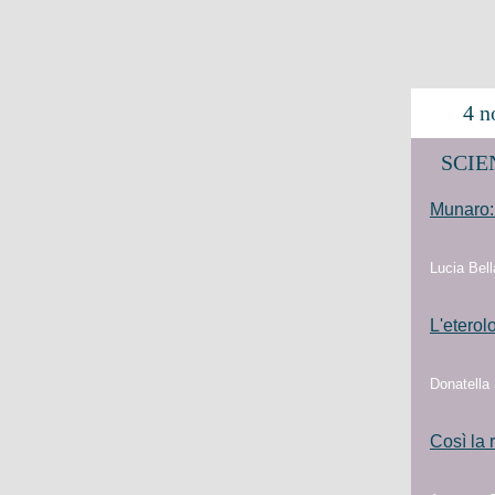
4 n
SCIEN
Munaro: 
Lucia Bell
L'eterol
Donatella
Così la 