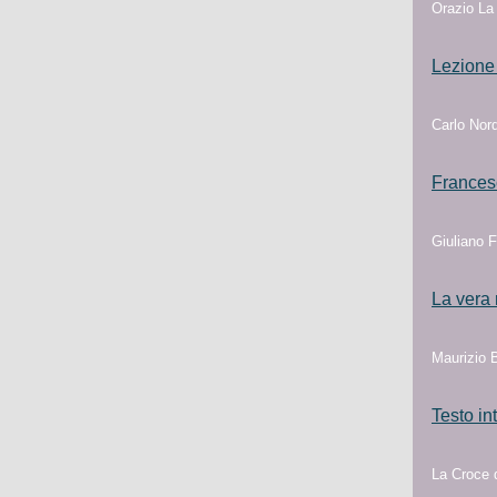
Orazio La
Lezione 
Carlo Nord
Francesc
Giuliano F
La vera 
Maurizio B
Testo in
La Croce 