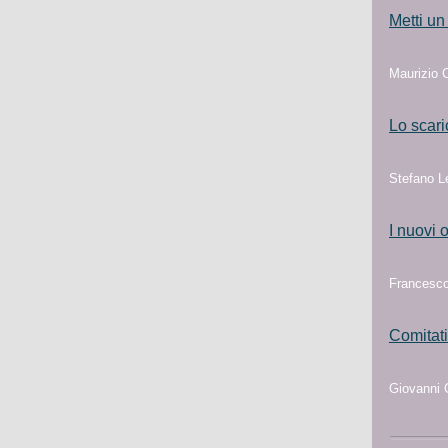
Metti un
Maurizio C
Lo scari
Stefano L
I nuovi o
Francesco 
Comitati 
Giovanni C