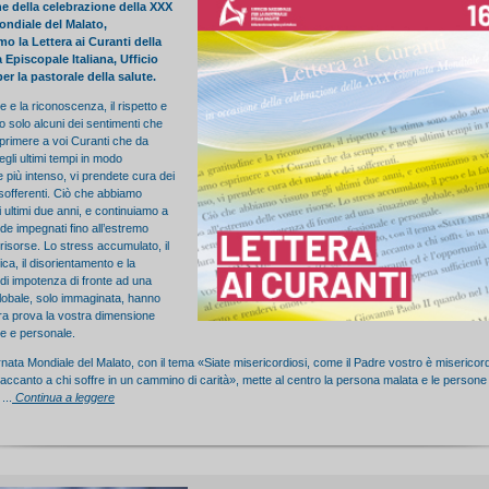
e della celebrazione della XXX
ondiale del Malato,
o la Lettera ai Curanti della
Episcopale Italiana, Ufficio
er la pastorale della salute.
e e la riconoscenza, il rispetto e
o solo alcuni dei sentimenti che
primere a voi Curanti che da
gli ultimi tempi in modo
più intenso, vi prendete cura dei
 sofferenti. Ciò che abbiamo
i ultimi due anni, e continuiamo a
ede impegnati fino all’estremo
 risorse. Lo stress accumulato, il
ica, il disorientamento e la
di impotenza di fronte ad una
lobale, solo immaginata, hanno
a prova la vostra dimensione
le e personale.
ata Mondiale del Malato, con il tema «Siate misericordiosi, come il Padre vostro è misericor
 accanto a chi soffre in un cammino di carità», mette al centro la persona malata e le persone
...
Continua a leggere