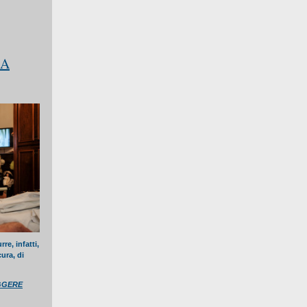
LA
re, infatti,
cura, di
GGERE