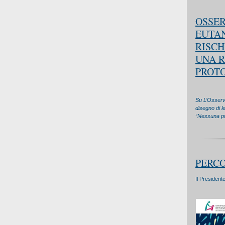
OSSER
EUTAN
RISCH
UNA R
PROT
Su L’Osserva
disegno di l
“Nessuna pro
PERCO
Il President