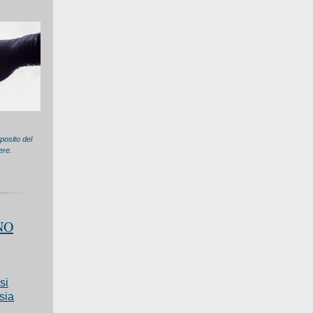
posito del
ere.
NO
si
sia