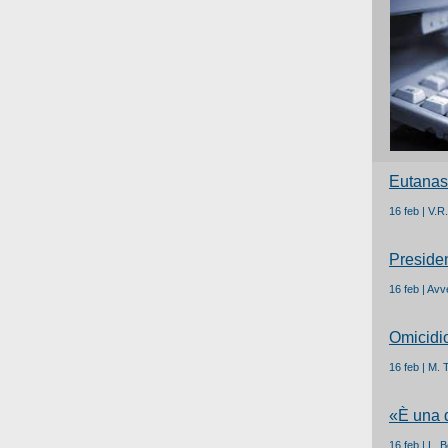
Eutanas
16 feb | V.R
Presiden
16 feb | Avv
Omicidio
16 feb | M. 
«È una d
16 feb | L. 