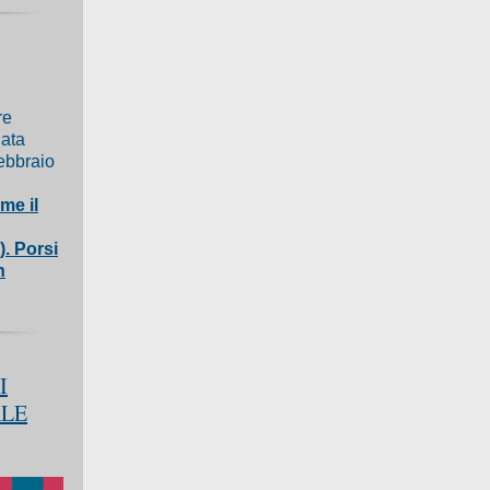
re
nata
ebbraio
me il
). Porsi
n
I
ALE