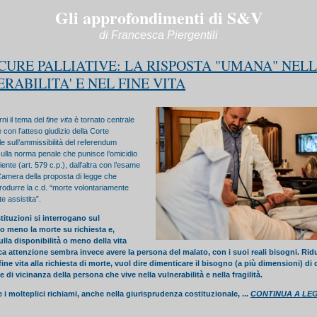
Gli approfondimenti di S&V
di Francesca Piergentili
 CURE PALLIATIVE: LA RISPOSTA "UMANA" NEL
RABILITA' E NEL FINE VITA
rni il tema del
fine vita
è tornato centrale
 con l’atteso giudizio della Corte
le sull’ammissibilità del referendum
ulla norma penale che punisce l’omicidio
ente (art. 579 c.p.), dall’altra con l’esame
 Camera della proposta di legge che
rodurre la c.d. “morte volontariamente
 assistita”.
stituzioni si interrogano sul
o meno la morte su richiesta e,
ulla disponibilità o meno della vita
 attenzione sembra invece avere la persona del malato, con i suoi reali bisogni. Ridur
 fine vita alla richiesta di morte, vuol dire dimenticare il bisogno (a più dimensioni) di 
e di vicinanza della persona che vive nella vulnerabilità e nella fragilità.
i molteplici richiami, anche nella giurisprudenza costituzionale, ...
CONTINUA A LE