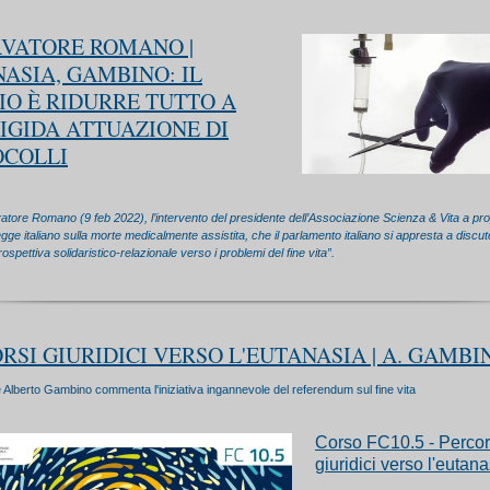
VATORE ROMANO |
ASIA, GAMBINO: IL
IO È RIDURRE TUTTO A
IGIDA ATTUAZIONE DI
OCOLLI
tore Romano (9 feb 2022), l’intervento del presidente dell’Associazione Scienza & Vita a pro
egge italiano sulla morte medicalmente assistita, che il parlamento italiano si appresta a discut
spettiva solidaristico-relazionale verso i problemi del fine vita”.
RSI GIURIDICI VERSO L'EUTANASIA | A. GAMBI
e Alberto Gambino commenta l'iniziativa ingannevole del referendum sul fine vita
Corso FC10.5 - Percor
giuridici verso l'eutana