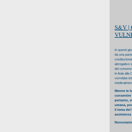
S&V |
VULNE
In questi gio
da una parte
costituziona
abrogativo s
del consenzi
in Aula alla
vorrebbe int
medicalmente
Mentre le I
consentire 
pertanto, s
umana, poca
il tema del
assistenza 
Nonostante 