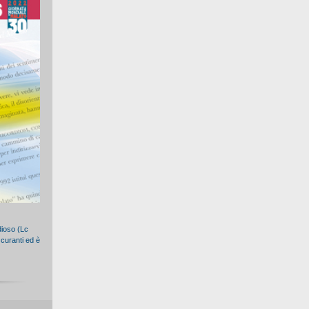
dioso (Lc
 curanti ed è