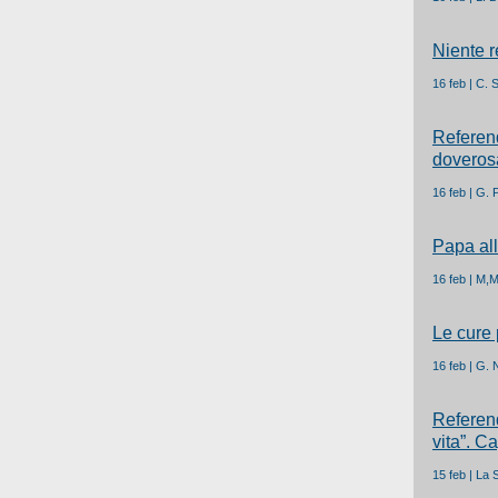
Niente r
16 feb | C. 
Referend
doverosa
16 feb | G. 
Papa all
16 feb | M,M
Le cure 
16 feb | G. 
Referend
vita”. C
15 feb | La 