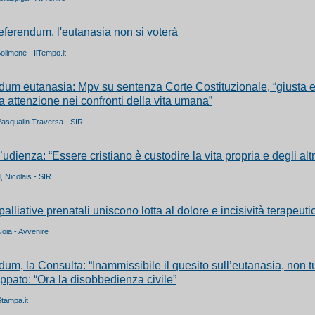
eferendum, l'eutanasia non si voterà
Solimene - IlTempo.it
um eutanasia: Mpv su sentenza Corte Costituzionale, “giusta 
 attenzione nei confronti della vita umana”
Pasqualin Traversa - SIR
’udienza: “Essere cristiano è custodire la vita propria e degli altr
, Nicolais - SIR
palliative prenatali uniscono lotta al dolore e incisività terapeuti
Noia - Avvenire
um, la Consulta: “Inammissibile il quesito sull’eutanasia, non tu
appato: “Ora la disobbedienza civile”
Stampa.it