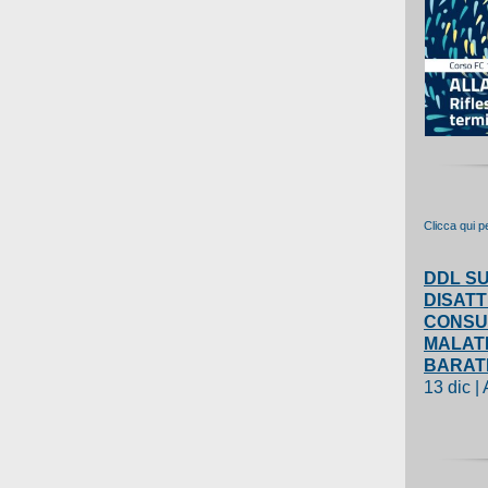
Clicca qui p
DDL SU
DISATT
CONSUL
MALATI
BARAT
13 dic |