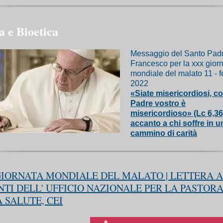
a e Bioetica
Messaggio del Santo Pad
Francesco per la xxx gior
mondiale del malato 11 - f
2022
«Siate misericordiosi, co
Padre vostro è
misericordioso» (Lc 6,36
accanto a chi soffre in u
cammino di carità
IORNATA MONDIALE DEL MALATO | LETTERA A
TI DELL' UFFICIO NAZIONALE PER LA PASTOR
 SALUTE, CEI