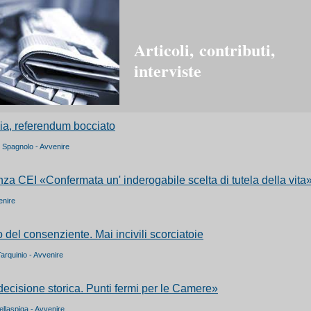
Articoli,
contributi,
interviste
ia, referendum bocciato
. Spagnolo - Avvenire
za CEI «Confermata un' inderogabile scelta di tutela della vita
enire
 del consenziente. Mai incivili scorciatoie
Tarquinio - Avvenire
ecisione storica. Punti fermi per le Camere»
Bellaspiga - Avvenire