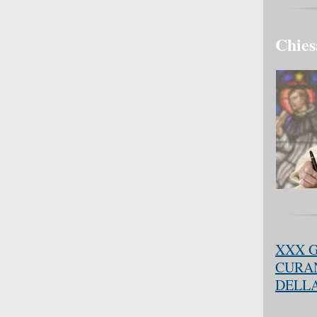
Chies
XXX G
CURAN
DELLA