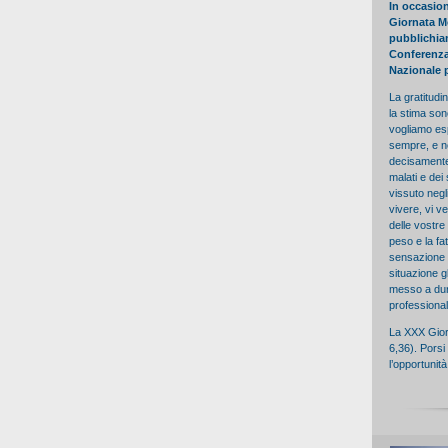
In occasion
Giornata M
pubblichiam
Conferenza 
Nazionale p
La gratitudin
la stima son
vogliamo es
sempre, e ne
decisamente 
malati e dei
vissuto negl
vivere, vi v
delle vostre
peso e la fat
sensazione 
situazione g
messo a dur
professiona
La XXX Giorn
6,36). Porsi
l’opportunità 