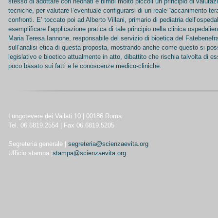
stesso di adottare con neonati e bimbi molto piccoli un principio di valutaz
tecniche, per valutare l’eventuale configurarsi di un reale “accanimento tera
confronti. E’ toccato poi ad Alberto Villani, primario di pediatria dell’ospe
esemplificare l’applicazione pratica di tale principio nella clinica ospedalier
Maria Teresa Iannone, responsabile del servizio di bioetica del Fatebenefrat
sull’analisi etica di questa proposta, mostrando anche come questo si possa
legislativo e bioetico attualmente in atto, dibattito che rischia talvolta di e
poco basato sui fatti e le conoscenze medico-cliniche.
Lungotevere dei Vallati 10 | 00186 Roma
Tel. 06.6819.2554 | Fax 06.6819.5205
Segreteria generale |
segreteria@scienzaevita.org
Ufficio stampa |
stampa@scienzaevita.org