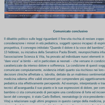
Comunicato conclusivo
Il dibattito politico sulle leggi riguardanti il fine-vita rischia di restare zop
considerazione i minori in età pediatrica, soggetti spesso incapaci di espri
prospettiva, il convegno intitolato “Quando il dolore è la voce del bambino
13 febbraio, su iniziativa della Senatrice Paola Binetti, neuropsichiatra inf
l'associazione Scienza & Vita, ha provato ad individuare nuovi elementi in 
“dare voce” ai bimbi – ed in particolare ai neonati – che versano in condizio
caratterizzate da intenso dolore e sofferenza. La condizione di questi sogg
comunicare compiutamente, evidenzia infatti quanto sia rischioso nei loro
decisioni cliniche affrettate o, talvolta, dettate da un malinteso sentiment
medicina odierna offre validi strumenti per comprendere più oggettivamente
pediatrica stia effettivamente percependo. Ad esempio, interpretando e tr
tecnici all’avanguardia il suo pianto e le sue espressioni di dolore, per co
bambino ci sta comunicando di percepire una condizione di forte ed incoerc
lavori del convegno, è stato Carlo Bellieni, neonatologo (e vice-presidente
Vita) a relazionare sugli ultimi progressi in questo campo della medicina,