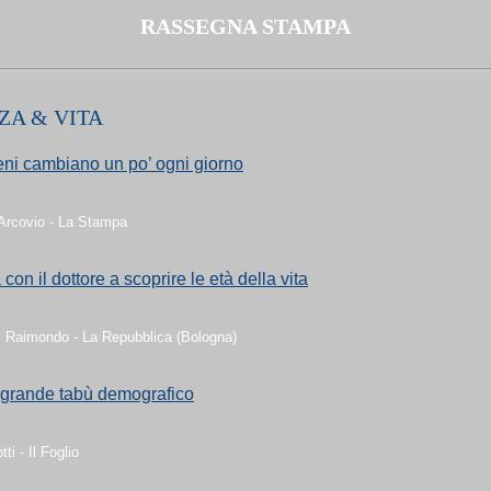
RASSEGNA STAMPA
ZA & VITA
eni cambiano un po’ ogni giorno
 Arcovio - La Stampa
 con il dottore a scoprire le età della vita
i Raimondo - La Repubblica (Bologna)
l grande tabù demografico
ti - Il Foglio