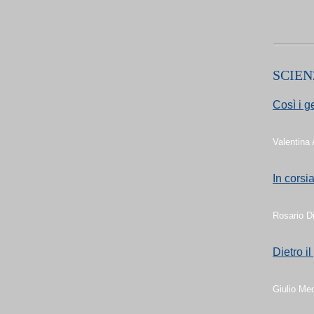
SCIEN
Così i g
Valentina
In corsia
Rosario D
Dietro i
Giulio Meot