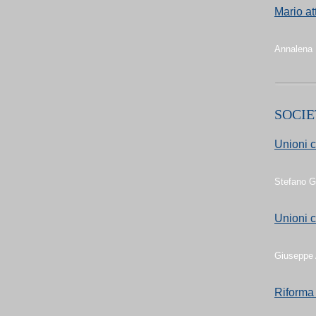
Mario at
Annalena B
SOCIE
Unioni ci
Stefano G
Unioni c
Giuseppe 
Riforma 