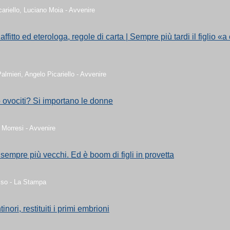
ariello, Luciano Moia - Avvenire
affitto ed eterologa, regole di carta | Sempre più tardi il figlio «a
almieri, Angelo Picariello - Avvenire
ovociti? Si importano le donne
 Morresi - Avvenire
 sempre più vecchi. Ed è boom di figli in provetta
so - La Stampa
nori, restituiti i primi embrioni