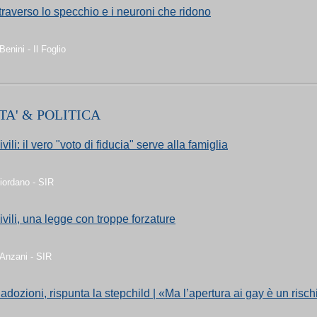
traverso lo specchio e i neuroni che ridono
enini - Il Foglio
TA' & POLITICA
vili: il vero "voto di fiducia" serve alla famiglia
iordano - SIR
ivili, una legge con troppe forzature
Anzani - SIR
adozioni, rispunta la stepchild | «Ma l’apertura ai gay è un risch