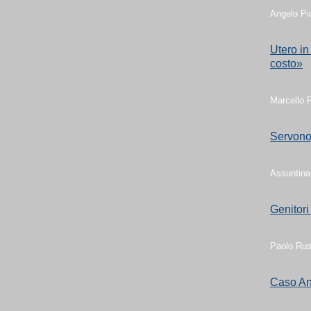
Angelo Pic
Utero in 
costo»
Marcello P
Servono 
Assuntina
Genitori
Paolo Rus
Caso Anti