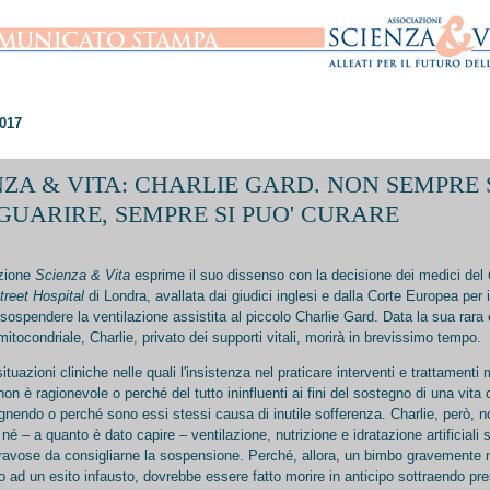
2017
NZA & VITA: CHARLIE GARD. NON SEMPRE 
 GUARIRE, SEMPRE SI PUO' CURARE
zione
Scienza & Vita
esprime il suo dissenso con la decisione dei medici del
reet Hospital
di Londra, avallata dai giudici inglesi e dalla Corte Europea per i 
sospendere la ventilazione assistita al piccolo Charlie Gard. Data la sua rara
mitocondriale, Charlie, privato dei supporti vitali, morirà in brevissimo tempo.
ituazioni cliniche nelle quali l'insistenza nel praticare interventi e trattamenti 
 non è ragionevole o perché del tutto ininfluenti ai fini del sostegno di una vita
gnendo o perché sono essi stessi causa di inutile sofferenza. Charlie, però, n
 né – a quanto è dato capire – ventilazione, nutrizione e idratazione artificiali 
gravose da consigliarne la sospensione. Perché, allora, un bimbo gravemente 
o ad un esito infausto, dovrebbe essere fatto morire in anticipo sottraendo presi