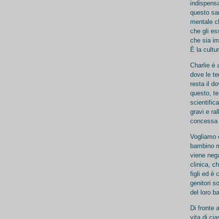
indispensa
questo sar
mentale ch
che gli es
che sia ir
È la cultu
Charlie è 
dove le te
resta il d
questo, te
scientific
gravi e ra
concessa a
Vogliamo e
bambino m
viene nega
clinica, ch
figli ed è
genitori s
del loro 
Di fronte 
vita di ci