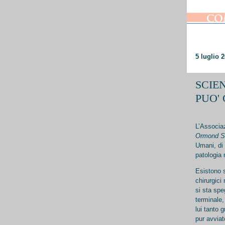
5 luglio 
SCIE
PUO'
L’Associa
Ormond St
Umani, di 
patologia 
Esistono s
chirurgici
si sta spe
terminale,
lui tanto 
pur avviat