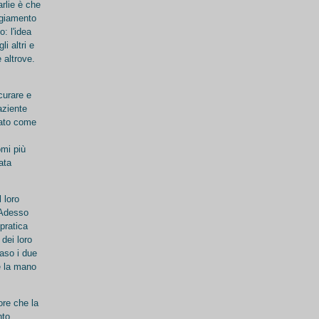
arlie è che
ggiamento
o: l'idea
i altri e
 altrove.
curare e
aziente
rato come
omi più
ata
 loro
 Adesso
pratica
 dei loro
caso i due
e la mano
ore che la
nto