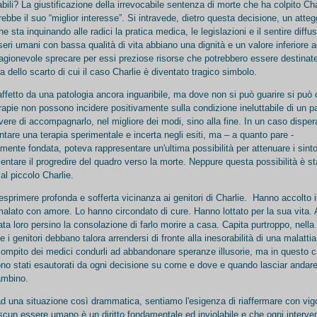
bili? La giustificazione della irrevocabile sentenza di morte che ha colpito Ch
ebbe il suo “miglior interesse”. Si intravede, dietro questa decisione, un atte
e sta inquinando alle radici la pratica medica, le legislazioni e il sentire diffus
seri umani con bassa qualità di vita abbiano una dignità e un valore inferiore agl
ragionevole sprecare per essi preziose risorse che potrebbero essere destinate
ra dello scarto di cui il caso Charlie è diventato tragico simbolo.
affetto da una patologia ancora inguaribile, ma dove non si può guarire si può 
rapie non possono incidere positivamente sulla condizione ineluttabile di un p
overe di accompagnarlo, nel migliore dei modi, sino alla fine. In un caso dispe
ntare una terapia sperimentale e incerta negli esiti, ma – a quanto pare -
amente fondata, poteva rappresentare un'ultima possibilità per attenuare i sint
llentare il progredire del quadro verso la morte. Neppure questa possibilità è st
l piccolo Charlie.
sprimere profonda e sofferta vicinanza ai genitori di Charlie. Hanno accolto il
alato con amore. Lo hanno circondato di cure. Hanno lottato per la sua vita.
ta loro persino la consolazione di farlo morire a casa. Capita purtroppo, nella 
e i genitori debbano talora arrendersi di fronte alla inesorabilità di una malattia
 compito dei medici condurli ad abbandonare speranze illusorie, ma in questo 
ono stati esautorati da ogni decisione su come e dove e quando lasciar andar
bambino.
ad una situazione così drammatica, sentiamo l'esigenza di riaffermare con vig
ascun essere umano è un diritto fondamentale ed inviolabile e che ogni interve