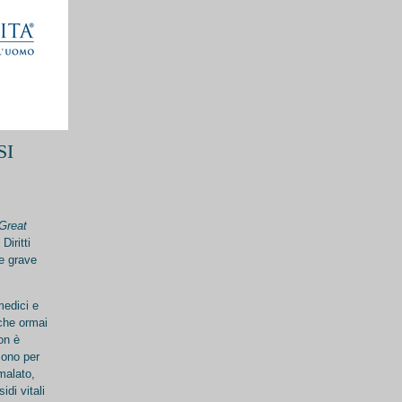
SI
Great
Diritti
 e grave
medici e
 che ormai
on è
sono per
malato,
di vitali