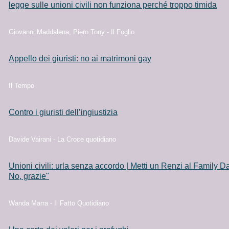
legge sulle unioni civili non funziona perché troppo timida
Giovanni Maddalena, Piero Tony - Il Foglio
Appello dei giuristi: no ai matrimoni gay
Il Tempo
Contro i giuristi dell’ingiustizia
Davide Vairani - La Croce quotidiano
Unioni civili: urla senza accordo | Metti un Renzi al Family Da
No, grazie"
Wanda Marra - Il Fatto Quotidiano