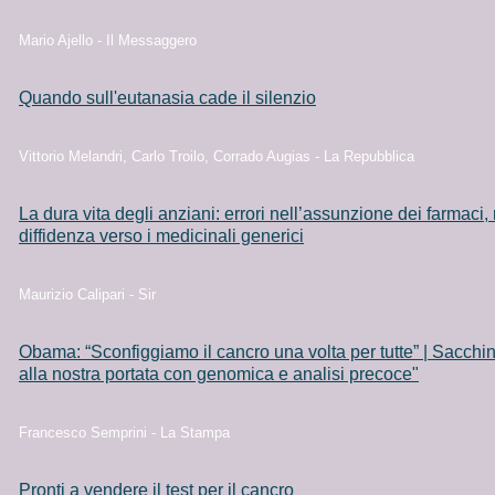
Mario Ajello - Il Messaggero
Quando sull'eutanasia cade il silenzio
Vittorio Melandri, Carlo Troilo, Corrado Augias - La Repubblica
La dura vita degli anziani: errori nell’assunzione dei farmaci, 
diffidenza verso i medicinali generici
Maurizio Calipari - Sir
Obama: “Sconfiggiamo il cancro una volta per tutte” | Sacchini
alla nostra portata con genomica e analisi precoce"
Francesco Semprini - La Stampa
Pronti a vendere il test per il cancro