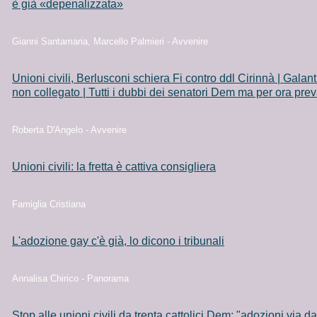
è già «depenalizzata»
Gianni Santamaria, Marcello Palmieri - Avvenire
Unioni civili, Berlusconi schiera Fi contro ddl Cirinnà | Galan
non collegato | Tutti i dubbi dei senatori Dem ma per ora prev
Roberta D'Angelo - Avvenire
Unioni civili: la fretta è cattiva consigliera
Famiglia Cristiana
L'adozione gay c'è già, lo dicono i tribunali
Annalisa Chirico - Panorama
Stop alle unioni civili da trenta cattolici Dem: "adozioni via da