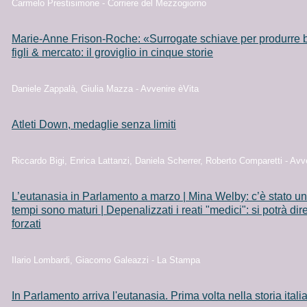
Carmelo Prestisimone - Corriere del Mezzogiorno
Marie-Anne Frison-Roche: «Surrogate schiave per produrre
figli & mercato: il groviglio in cinque storie
Daniele Zappalà, Giulia Mazza - Avvenire èVita
Atleti Down, medaglie senza limiti
Riccardo Bigi, Enrica Lattanzi, Daniela Scherrer, Roberto Comparetti - Avv
L’eutanasia in Parlamento a marzo | Mina Welby: c’è stato un s
tempi sono maturi | Depenalizzati i reati "medici": si potrà dire
forzati
Ilario Lombardi, Giacomo Galeazzi - La Stampa
In Parlamento arriva l'eutanasia. Prima volta nella storia itali