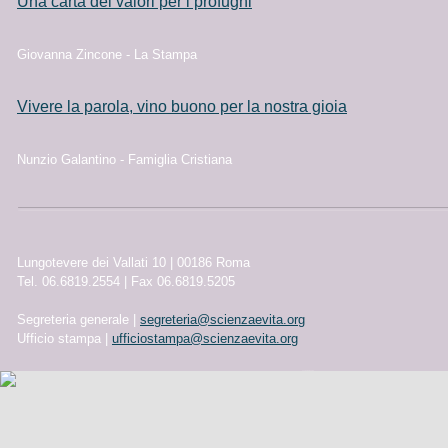
Una carta dei valori per i profughi
Giovanna Zincone - La Stampa
Vivere la parola, vino buono per la nostra gioia
Nunzio Galantino - Famiglia Cristiana
Lungotevere dei Vallati 10 | 00186 Roma
Tel. 06.6819.2554 | Fax 06.6819.5205
Segreteria generale |
segreteria@scienzaevita.org
Ufficio stampa |
ufficiostampa@scienzaevita.org