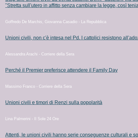
"Stretta sull'utero in affitto senza cambiare la legge, così teni
Goffredo De Marchis, Giovanna Casadio - La Repubblica
Unioni civili, non c'è intesa nel Pd. I cattolici resistono all'ad
Alessandra Arachi - Corriere della Sera
Perché il Premier preferisce attendere il Family Day
Massimo Franco - Corriere della Sera
Unioni civili e timori di Renzi sulla popolarità
Lina Palmerini - Il Sole 24 Ore
Attenti, le unioni civili hanno serie conseguenze culturali e so