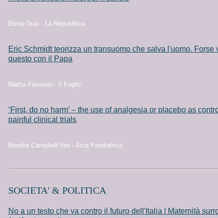
Elena Dusi - La Repubblica
Eric Schmidt teorizza un transuomo che salva l'uomo. Forse v
questo con il Papa
Mattia Ferraresi - Il Foglio
‘First, do no harm’ – the use of analgesia or placebo as contro
painful clinical trials
Marsha Campbell-Yeo - Acta Paediatrica
SOCIETA' & POLITICA
No a un testo che va contro il futuro dell'Italia | Maternità surr